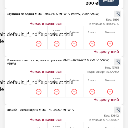
Купити
200 ₴
Ступиця передня MMC - 3880A015 MPW IV (V97W, V98V, V98W)
Код: 9896
Немає в наявності
Партномер: 3880A015
Київ 3
Київ
Дніпро
1 день
В дорозі
години
Не доступний
Комплект пластин заднього супорта MMC - 4605A482 MPW IV (V97W,
V98W)
Код: 13751
Немає в наявності
Партномер: 4605A482
Київ 3
Київ
Дніпро
1 день
В дорозі
години
Не доступний
Шайба - ексцентрик MMC - 4013A097 MPW IV
Код: 10842
Немає в наявності
Партномер: 4013A097
Київ 3