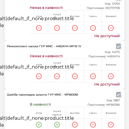
Код: 12000
Немає в наявності
Партномер: MD731708
Київ 3
Київ
Дніпро
1 день
В дорозі
години
Не доступний
Ремкомплект насоса ГУР MMC - 4450A114 MPW IV
Код: 14470
Немає в наявності
Партномер: 4450A114
Київ 3
Київ
Дніпро
1 день
В дорозі
години
Не доступний
Шайба-прокладка шланга ГУР MMC - MF660066
Код: 9387
В наявності
Партномер: MF660066
Київ 3
Київ
Дніпро
1 день
В дорозі
години