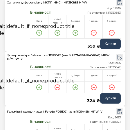
Сальник диференціалу МКПП MMC - MR350883 MPW
Код: 11838
В наявності
Партномер: MR350883
Київ 3
Київ
Дніпро
1 день
В дорозі
години
Купити
359 ₴
Фільтр повітря Jakoparts - J1325042 (зам.MR571476/MR404847) MPW
III/MPW IV
Код: 8956
В наявності
Партномер: J1325042
Київ 3
Київ
Дніпро
1 день
В дорозі
години
Купити
324 ₴
Гальмівні колодки задні Ferodo FDB1021 (зам.4605A458) MPW IV
Код: 9633
В наявності
Партномер: FDB1021
Київ 3