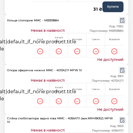
Купити
31 ₴
Кільце стопорне MMC - MB393884
Код: 11962
Немає в наявності
Партномер: MB393884
Київ 3
Київ
Дніпро
1 день
В дорозі
години
Не доступний
Опора сферична нижня MMC - 4013A211 MPW IV
Код: 9901
Немає в наявності
Партномер: 4013A211
Київ 3
Київ
Дніпро
1 день
В дорозі
години
Не доступний
Стійка стабілізатора задня ліва MMC - 4056A111 (зам.MR418052) MPW
IV
Код: 9903
Немає в наявності
Партномер: 4056A111