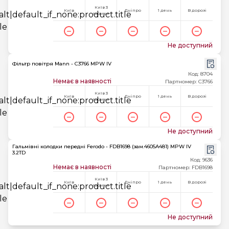
Київ 3
Київ
Дніпро
1 день
В дорозі
години
Не доступний
Фільтр повітря Mann - C3766 MPW IV
Код: 8704
Немає в наявності
Партномер: C3766
Київ 3
Київ
Дніпро
1 день
В дорозі
години
Не доступний
Гальмівні колодки передні Ferodo - FDB1698 (зам.4605A481) MPW IV
3.2TD
Код: 9636
Немає в наявності
Партномер: FDB1698
Київ 3
Київ
Дніпро
1 день
В дорозі
години
Не доступний