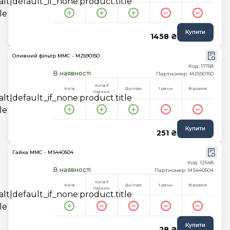
Купити
1458 ₴
Оливний фільтр MMC - MZ690150
Код: 11768
В наявності
Партномер: MZ690150
Київ 3
Київ
Дніпро
1 день
В дорозі
години
Купити
251 ₴
Гайка MMC - MS440504
Код: 12548
В наявності
Партномер: MS440504
Київ 3
Київ
Дніпро
1 день
В дорозі
години
Купити
28 ₴