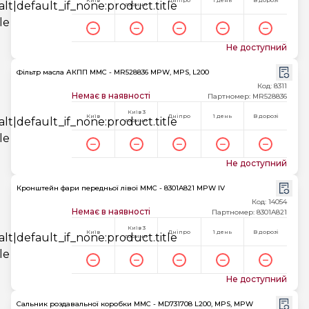
Київ
Дніпро
1 день
В дорозі
години
Не доступний
Фільтр масла АКПП MMC - MR528836 MPW, MPS, L200
Код: 8311
Немає в наявності
Партномер: MR528836
Київ 3
Київ
Дніпро
1 день
В дорозі
години
Не доступний
Кронштейн фари передньої лівої MMC - 8301A821 MPW IV
Код: 14054
Немає в наявності
Партномер: 8301A821
Київ 3
Київ
Дніпро
1 день
В дорозі
години
Не доступний
Сальник роздавальної коробки MMC - MD731708 L200, MPS, MPW