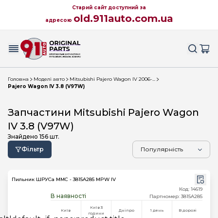
Старий сайт доступний за
old.911auto.com.ua
адресою
Головна
Моделі авто
Mitsubishi Pajero Wagon IV 2006-...
Pajero Wagon IV 3.8 (V97W)
Запчастини Mitsubishi Pajero Wagon
IV 3.8 (V97W)
Знайдено
156
шт.
Фільтр
Пильник ШРУСа MMC - 3815A285 MPW IV
Код: 14619
В наявності
Партномер: 3815A285
Київ 3
Київ
Дніпро
1 день
В дорозі
години