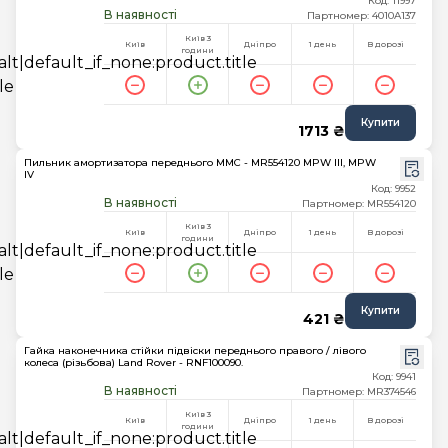
Код: 11997
В наявності
Партномер: 4010A137
Київ 3
Київ
Дніпро
1 день
В дорозі
години
Купити
1713 ₴
Пильник амортизатора переднього MMC - MR554120 MPW III, MPW
IV
Код: 9952
В наявності
Партномер: MR554120
Київ 3
Київ
Дніпро
1 день
В дорозі
години
Купити
421 ₴
Гайка наконечника стійки підвіски переднього правого / лівого
колеса (різьбова) Land Rover - RNF100090.
Код: 9941
В наявності
Партномер: MR374546
Київ 3
Київ
Дніпро
1 день
В дорозі
години