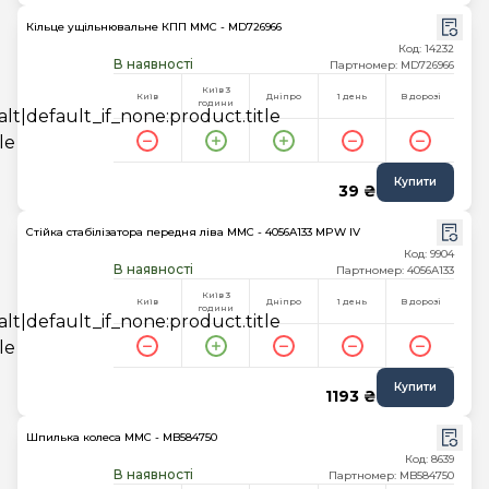
Кільце ущільнювальне КПП MMC - MD726966
Код: 14232
В наявності
Партномер: MD726966
Київ 3
Київ
Дніпро
1 день
В дорозі
години
Купити
39 ₴
Стійка стабілізатора передня ліва MMC - 4056A133 MPW IV
Код: 9904
В наявності
Партномер: 4056A133
Київ 3
Київ
Дніпро
1 день
В дорозі
години
Купити
1193 ₴
Шпилька колеса MMC - MB584750
Код: 8639
В наявності
Партномер: MB584750