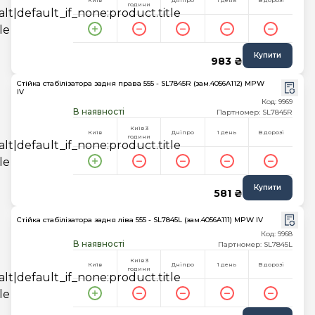
Київ
Дніпро
1 день
В дорозі
години
Купити
983 ₴
Стійка стабілізатора задня права 555 - SL7845R (зам.4056A112) MPW
IV
Код: 9969
В наявності
Партномер: SL7845R
Київ 3
Київ
Дніпро
1 день
В дорозі
години
Купити
581 ₴
Стійка стабілізатора задня ліва 555 - SL7845L (зам.4056A111) MPW IV
Код: 9968
В наявності
Партномер: SL7845L
Київ 3
Київ
Дніпро
1 день
В дорозі
години