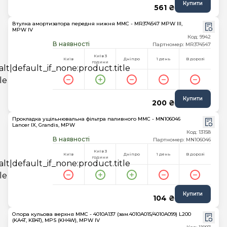
Купити
561 ₴
Втулка амортизатора передня нижня MMC - MR374547 MPW III,
MPW IV
Код: 9942
В наявності
Партномер: MR374547
Київ 3
Київ
Дніпро
1 день
В дорозі
години
Купити
200 ₴
Прокладка ущільнювальна фільтра паливного MMC - MN106046
Lancer IX, Grandis, MPW
Код: 13158
В наявності
Партномер: MN106046
Київ 3
Київ
Дніпро
1 день
В дорозі
години
Купити
104 ₴
Опора кульова верхня MMC - 4010A137 (зам.4010A015/4010A099) L200
(KA4T, KB4T), MPS (KH4W), MPW IV