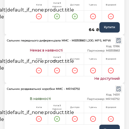
Київ 3
Київ
Дніпро
1 день
В дорозі
години
Купити
64 ₴
Сальник переднього диференціала MMC - MB393883 L200, MPS, MPW
Код: 13186
Немає в наявності
Партномер: MB393883
Київ 3
Київ
Дніпро
1 день
В дорозі
години
Не доступний
Сальник роздавальної коробки MMC - MR145792
Код: 14591
В наявності
Партномер: MR145792
Київ 3
Київ
Дніпро
1 день
В дорозі
години