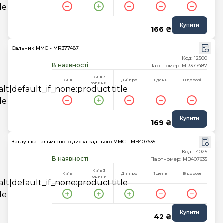
Купити
166 ₴
Сальник MMC - MR377487
Код: 12500
В наявності
Партномер: MR377487
Київ 3
Київ
Дніпро
1 день
В дорозі
години
Купити
169 ₴
Заглушка гальмівного диска заднього MMC - MB407635
Код: 14025
В наявності
Партномер: MB407635
Київ 3
Київ
Дніпро
1 день
В дорозі
години
Купити
42 ₴