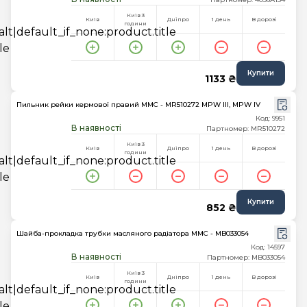
Київ 3
Київ
Дніпро
1 день
В дорозі
години
Купити
1133 ₴
Пильник рейки кермової правий MMC - MR510272 MPW III, MPW IV
Код: 9951
В наявності
Партномер: MR510272
Київ 3
Київ
Дніпро
1 день
В дорозі
години
Купити
852 ₴
Шайба-прокладка трубки масляного радіатора MMC - MB033054
Код: 14597
В наявності
Партномер: MB033054
Київ 3
Київ
Дніпро
1 день
В дорозі
години