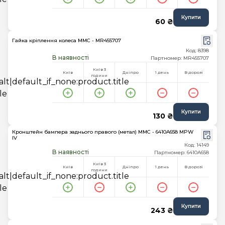
Купити
60 ₴
Гайка кріплення колеса MMC - MR455707
Код: 8398
В наявності
Партномер: MR455707
Київ 3
Київ
Дніпро
1 день
В дорозі
години
Купити
130 ₴
Кронштейн бампера заднього правого (метал) MMC - 6410A658 MPW
IV
Код: 14149
В наявності
Партномер: 6410A658
Київ 3
Київ
Дніпро
1 день
В дорозі
години
Купити
243 ₴