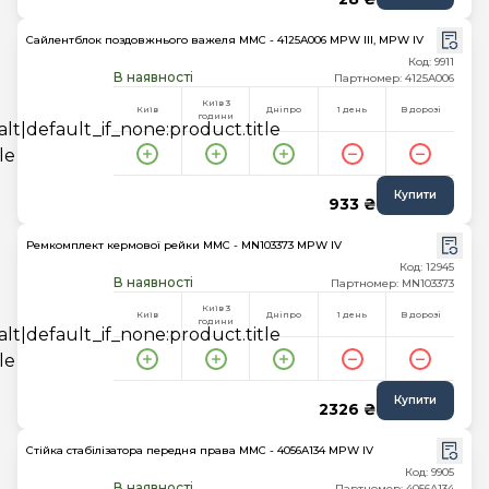
Сайлентблок поздовжнього важеля MMC - 4125A006 MPW III, MPW IV
Код: 9911
В наявності
Партномер: 4125A006
Київ 3
Київ
Дніпро
1 день
В дорозі
години
Купити
933 ₴
Ремкомплект кермової рейки MMC - MN103373 MPW IV
Код: 12945
В наявності
Партномер: MN103373
Київ 3
Київ
Дніпро
1 день
В дорозі
години
Купити
2326 ₴
Стійка стабілізатора передня права MMC - 4056A134 MPW IV
Код: 9905
В наявності
Партномер: 4056A134