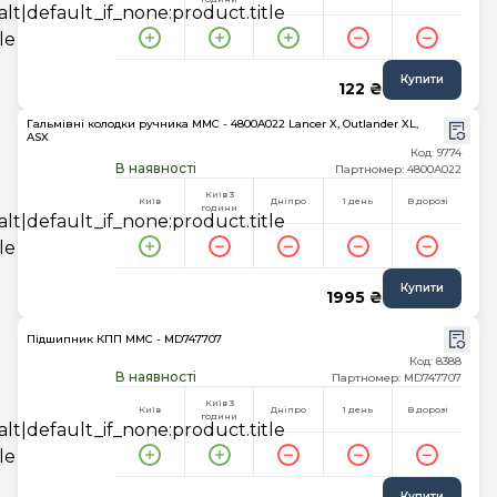
Купити
122 ₴
Гальмівні колодки ручника MMC - 4800A022 Lancer X, Outlander XL,
ASX
Код: 9774
В наявності
Партномер: 4800A022
Київ 3
Київ
Дніпро
1 день
В дорозі
години
Купити
1995 ₴
Підшипник КПП MMC - MD747707
Код: 8388
В наявності
Партномер: MD747707
Київ 3
Київ
Дніпро
1 день
В дорозі
години
Купити