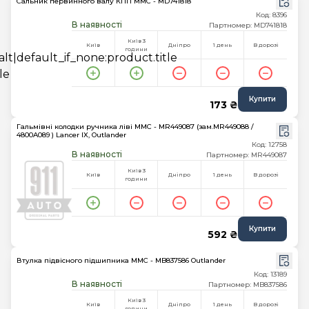
Сальник первинного валу КПП MMC - MD741818
Код: 8396
В наявності
Партномер: MD741818
Київ 3
Київ
Дніпро
1 день
В дорозі
години
Купити
173 ₴
Гальмівні колодки ручника ліві MMC - MR449087 (зам.MR449088 /
4800A089 ) Lancer IX, Outlander
Код: 12758
В наявності
Партномер: MR449087
Київ 3
Київ
Дніпро
1 день
В дорозі
години
Купити
592 ₴
Втулка підвісного підшипника MMC - MB837586 Outlander
Код: 13189
В наявності
Партномер: MB837586
Київ 3
Київ
Дніпро
1 день
В дорозі
години