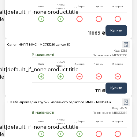
Київ 3
Київ
Дніпро
1 день
В дорозі
години
Купити
11069 ₴
Сапун МКПП MMC - MD733296 Lancer IX
Код: 9386
В наявності
Партномер: MD733296
Київ 3
Київ
Дніпро
1 день
В дорозі
години
Купити
111 ₴
Шайба-прокладка трубки масляного радіатора MMC - MB033054
Код: 14597
В наявності
Партномер: MB033054
Київ 3
Київ
Дніпро
1 день
В дорозі
години