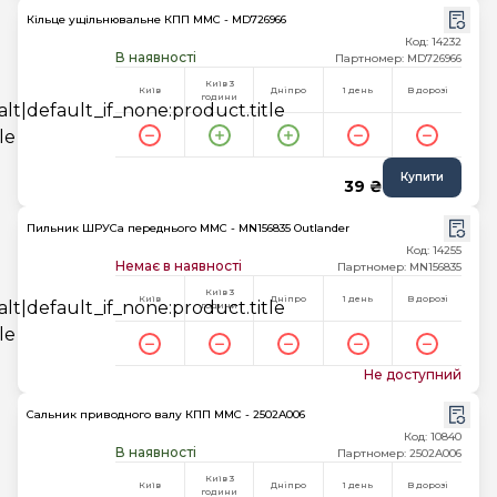
Кільце ущільнювальне КПП MMC - MD726966
Код: 14232
В наявності
Партномер: MD726966
Київ 3
Київ
Дніпро
1 день
В дорозі
години
Купити
39 ₴
Пильник ШРУСа переднього MMC - MN156835 Outlander
Код: 14255
Немає в наявності
Партномер: MN156835
Київ 3
Київ
Дніпро
1 день
В дорозі
години
Не доступний
Сальник приводного валу КПП MMC - 2502A006
Код: 10840
В наявності
Партномер: 2502A006
Київ 3
Київ
Дніпро
1 день
В дорозі
години