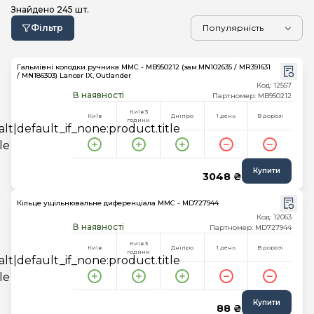
Знайдено
245
шт.
Фільтр
Гальмівні колодки ручника MMC - MB950212 (зам.MN102635 / MR391631
/ MN186303) Lancer IX, Outlander
Код: 12557
В наявності
Партномер: MB950212
Київ 3
Київ
Дніпро
1 день
В дорозі
години
Купити
3048 ₴
Кільце ущільнювальне диференціала MMC - MD727944
Код: 12063
В наявності
Партномер: MD727944
Київ 3
Київ
Дніпро
1 день
В дорозі
години
Купити
88 ₴