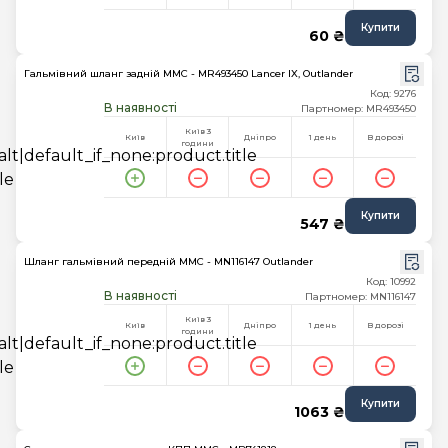
Купити
60 ₴
Гальмівний шланг задній MMC - MR493450 Lancer IX, Outlander
Код: 9276
В наявності
Партномер: MR493450
Київ 3
Київ
Дніпро
1 день
В дорозі
години
Купити
547 ₴
Шланг гальмівний передній MMC - MN116147 Outlander
Код: 10992
В наявності
Партномер: MN116147
Київ 3
Київ
Дніпро
1 день
В дорозі
години
Купити
1063 ₴