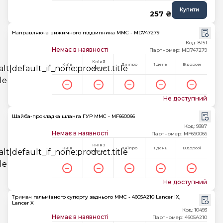
Купити
257 ₴
Направляюча вижимного підшипника MMC - MD747279
Код: 8151
Немає в наявності
Партномер: MD747279
Київ 3
Київ
Дніпро
1 день
В дорозі
години
Не доступний
Шайба-прокладка шланга ГУР MMC - MF660066
Код: 9387
Немає в наявності
Партномер: MF660066
Київ 3
Київ
Дніпро
1 день
В дорозі
години
Не доступний
Тримач гальмівного супорту заднього MMC - 4605A210 Lancer IX,
Lancer X
Код: 10493
Немає в наявності
Партномер: 4605A210