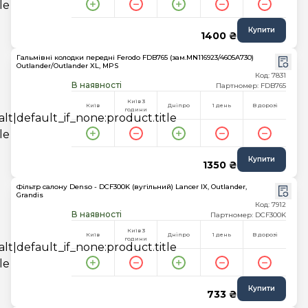
Купити
1400 ₴
Гальмівні колодки передні Ferodo FDB765 (зам.MN116923/4605A730)
Outlander/Outlander XL, MPS
Код: 7831
В наявності
Партномер: FDB765
Київ 3
Київ
Дніпро
1 день
В дорозі
години
Купити
1350 ₴
Фільтр салону Denso - DCF300K (вугільний) Lancer IX, Outlander,
Grandis
Код: 7912
В наявності
Партномер: DCF300K
Київ 3
Київ
Дніпро
1 день
В дорозі
години
Купити
733 ₴