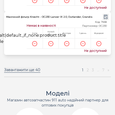
Не доступний
Масляний фільтр Knecht - OC230 Lancer IX 2.0, Outlander, Grandis
Код: 7458
Немає в наявності
Партномер: OC230
Київ 3
Київ
Дніпро
1 день
В дорозі
години
Не доступний
Завантажити ще
40
1
2
3
...
7
»
Моделі
Магазин автозапчастин 911 auto надійний партнер для
оптових покупців