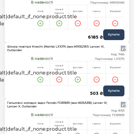
В наявності
Партномер: MN100466
Київ 3
Київ
Дніпро
1 день
В дорозі
години
Купити
6185 ₴
Фільтр повітря Knecht (Mahle) LX1076 (зам.MR552951) Lancer IX,
Outlander
Код: 7456
В наявності
Партномер: LX1076
Київ 3
Київ
Дніпро
1 день
В дорозі
години
Купити
503 ₴
Гальмівні колодки задні Ferodo FDB1839 (зам.4605A336) Lancer IX,
Lancer X, Outlander
Код: 8163
В наявності
Партномер: FDB1839
Київ 3
Київ
Дніпро
1 день
В дорозі
години