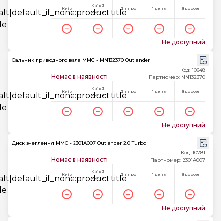
Київ 3
Київ
Дніпро
1 день
В дорозі
години
Не доступний
Сальник приводного вала MMC - MN132370 Outlander
Код: 10648
Немає в наявності
Партномер: MN132370
Київ 3
Київ
Дніпро
1 день
В дорозі
години
Не доступний
Диск зчеплення MMC - 2301A007 Outlander 2.0 Turbo
Код: 10781
Немає в наявності
Партномер: 2301A007
Київ 3
Київ
Дніпро
1 день
В дорозі
години
Не доступний