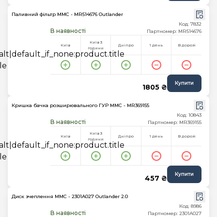
Паливний фільтр MMC - MR514676 Outlander
Код: 7832
В наявності
Партномер: MR514676
Київ 3
Київ
Дніпро
1 день
В дорозі
години
Купити
1805 ₴
Кришка бачка розширювального ГУР MMC - MR369155
Код: 10843
В наявності
Партномер: MR369155
Київ 3
Київ
Дніпро
1 день
В дорозі
години
Купити
457 ₴
Диск зчеплення MMC - 2301A027 Outlander 2.0
Код: 8986
В наявності
Партномер: 2301A027