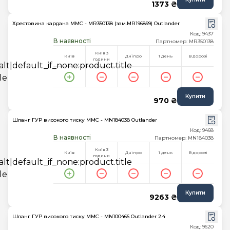
1373 ₴
Хрестовина кардана MMC - MR350138 (зам.MR196899) Outlander
Код: 9437
В наявності
Партномер: MR350138
Київ 3
Київ
Дніпро
1 день
В дорозі
години
Купити
970 ₴
Шланг ГУР високого тиску MMC - MN184038 Outlander
Код: 9468
В наявності
Партномер: MN184038
Київ 3
Київ
Дніпро
1 день
В дорозі
години
Купити
9263 ₴
Шланг ГУР високого тиску MMC - MN100466 Outlander 2.4
Код: 9620