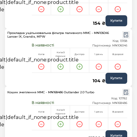
Купити
154 ₴
Прокладка ущільнювальна фільтра паливного MMC - MN106046
Lancer IX, Grandis, MPW
Код: 13158
В наявності
Партномер: MN106046
Київ 3
Київ
Дніпро
1 день
В дорозі
години
Купити
104 ₴
Кошик зчеплення MMC - MN168486 Outlander 2.0 Turbo
Код: 10782
В наявності
Партномер: MN168486
Київ 3
Київ
Дніпро
1 день
В дорозі
години
Купити