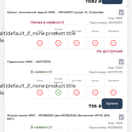
11582 ₴
Шланг гальмівний задній MMC - MR449101 Lancer IX, Outlander
Код: 10991
Немає в наявності
Партномер: MR449101
Київ 3
Київ
Дніпро
1 день
В дорозі
години
Не доступний
Підшипник MMC - MD717670
Код: 12323
В наявності
Партномер: MD717670
Київ 3
Київ
Дніпро
1 день
В дорозі
години
Купити
756 ₴
Фільтр масла MMC - MD356000 (зам.MD352626) бензинові MPW (3/4),
MPS
Код: 11405
В наявності
Партномер: MD356000