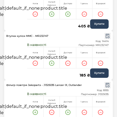
Київ 3
Київ
Дніпро
1 день
В дорозі
години
Купити
405 ₴
Втулка куліси MMC - MR232147
Код: 14414
В наявності
Партномер: MR232147
Київ 3
Київ
Дніпро
1 день
В дорозі
години
Купити
185 ₴
Фільтр повітря Jakoparts - J1325035 Lancer IX, Outlander
Код: 8955
В наявності
Партномер: J1325035
Київ 3
Київ
Дніпро
1 день
В дорозі
години