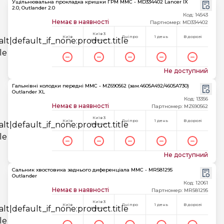
Ущільнювальна прокладка кришки ГРМ MMC - MD334402 Lancer IX
2.0, Outlander 2.0
Код: 14543
Немає в наявності
Партномер: MD334402
Київ 3
Київ
Дніпро
1 день
В дорозі
години
Не доступний
Гальмівні колодки передні MMC - MZ690562 (зам.4605A492/4605A730)
Outlander XL
Код: 13356
Немає в наявності
Партномер: MZ690562
Київ 3
Київ
Дніпро
1 день
В дорозі
години
Не доступний
Сальник хвостовика заднього диференціала MMC - MR581295
Outlander
Код: 12061
Немає в наявності
Партномер: MR581295
Київ 3
Київ
Дніпро
1 день
В дорозі
години