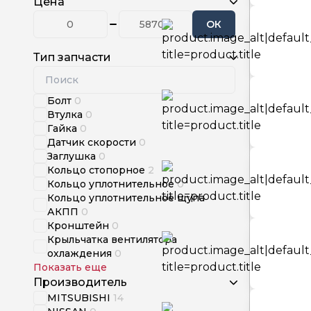
Цена
ОК
Тип запчасти
Болт
0
Втулка
0
Гайка
0
Датчик скорости
0
Заглушка
0
Кольцо стопорное
2
Кольцо уплотнительное
0
Кольцо уплотнительное щупа
АКПП
0
Кронштейн
0
Крыльчатка вентилятора
охлаждения
0
Показать еще
Производитель
MITSUBISHI
14