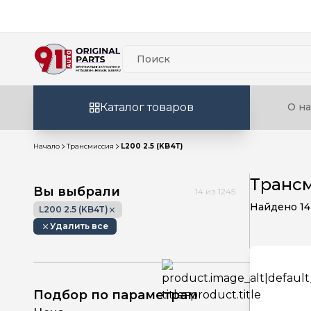
Каталог товаров
О на
Начало
Трансмиссия
L200 2.5 (KB4T)
Трансм
Вы выбрали
14
из
1245
Найдено
14
L200 2.5 (KB4T)
Удалить все
Подбор по параметрам