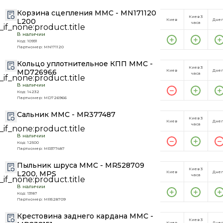
Корзина сцепления MMC - MN171120
Киев 3
L200
Киев
Дне
часа
В наличии
Код: 10931
Партномер: MN171120
Кольцо уплотнительное КПП MMC -
Киев 3
MD726966
Киев
Дне
часа
В наличии
Код: 14232
Партномер: MD726966
Сальник MMC - MR377487
Киев 3
Киев
Дне
часа
В наличии
Код: 12500
Партномер: MR377487
Пыльник шруса MMC - MR528709
Киев 3
L200, MPS
Киев
Дне
часа
В наличии
Код: 13187
Партномер: MR528709
Крестовина заднего кардана MMC -
Киев 3
Киев
Дне