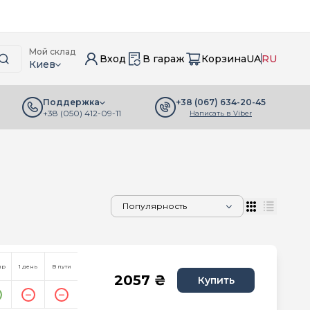
Мой склад
Вход
В гараж
Корзина
UA
RU
Киев
+38 (067) 634-20-45
Поддержка
+38 (050) 412-09-11
Написать в Viber
пр
1 день
В пути
2057 ₴
Купить