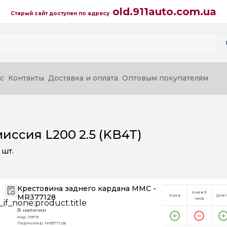
old.911auto.com.ua
Старый сайт доступен по адресу
с
Контакты
Доставка и оплата
Оптовым покупателям
иссия L200 2.5 (KB4T)
шт.
Крестовина заднего кардана MMC -
Киев 3
MR377128
Киев
Дне
часа
В наличии
Код: 11979
Партномер: MR377128