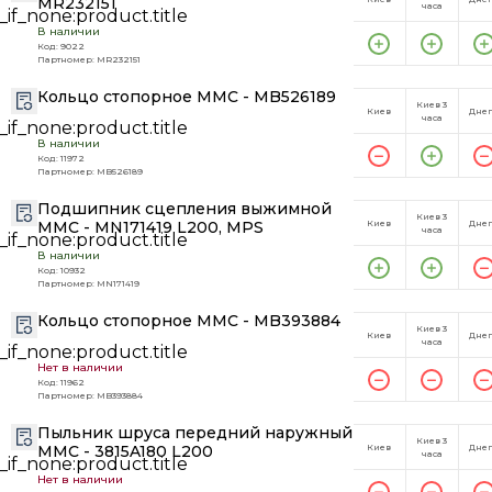
MR232151
часа
В наличии
Код: 9022
Партномер: MR232151
Кольцо стопорное MMC - MB526189
Киев 3
Киев
Дне
часа
В наличии
Код: 11972
Партномер: MB526189
Подшипник сцепления выжимной
Киев 3
MMC - MN171419 L200, MPS
Киев
Дне
часа
В наличии
Код: 10932
Партномер: MN171419
Кольцо стопорное MMC - MB393884
Киев 3
Киев
Дне
часа
Нет в наличии
Код: 11962
Партномер: MB393884
Пыльник шруса передний наружный
Киев 3
MMC - 3815A180 L200
Киев
Дне
часа
Нет в наличии