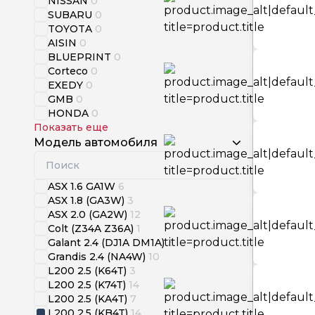
NISSAN
0
SUBARU
0
TOYOTA
0
AISIN
0
BLUEPRINT
0
Corteco
0
EXEDY
0
GMB
0
HONDA
0
Показать еще
Модель автомобиля
ASX 1.6 GA1W
6
ASX 1.8 (GA3W)
3
ASX 2.0 (GA2W)
12
Colt (Z34A Z36A)
1
Galant 2.4 (DJ1A DM1A)
3
Grandis 2.4 (NA4W)
10
L200 2.5 (K64T)
3
L200 2.5 (K74T)
14
L200 2.5 (KA4T)
7
L200 2.5 (KB4T)
14