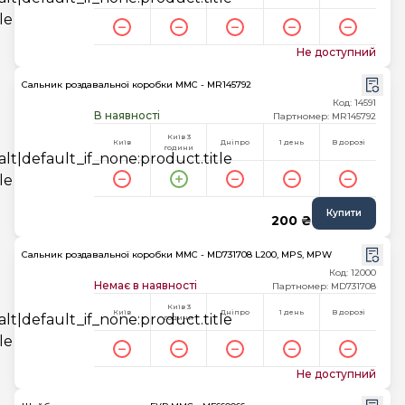
Не доступний
Сальник роздавальної коробки MMC - MR145792
Код: 14591
В наявності
Партномер: MR145792
Київ 3
Київ
Дніпро
1 день
В дорозі
години
Купити
200 ₴
Сальник роздавальної коробки MMC - MD731708 L200, MPS, MPW
Код: 12000
Немає в наявності
Партномер: MD731708
Київ 3
Київ
Дніпро
1 день
В дорозі
години
Не доступний