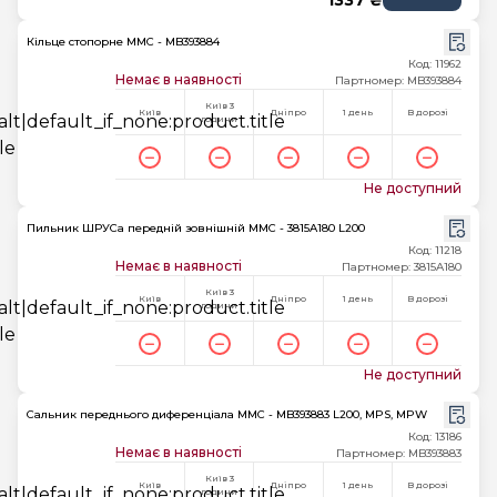
1337 ₴
Кільце стопорне MMC - MB393884
Код: 11962
Немає в наявності
Партномер: MB393884
Київ 3
Київ
Дніпро
1 день
В дорозі
години
Не доступний
Пильник ШРУСа передній зовнішній MMC - 3815A180 L200
Код: 11218
Немає в наявності
Партномер: 3815A180
Київ 3
Київ
Дніпро
1 день
В дорозі
години
Не доступний
Сальник переднього диференціала MMC - MB393883 L200, MPS, MPW
Код: 13186
Немає в наявності
Партномер: MB393883
Київ 3
Київ
Дніпро
1 день
В дорозі
години