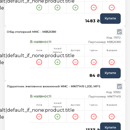
Купити
1483 ₴
Обід стопорний MMC - MB526189
Код: 11972
В наявності
Партномер: MB526189
Київ 3
Київ
Дніпро
1 день
В дорозі
години
Купити
84 ₴
Підшипник зчеплення вижимний MMC - MN171419 L200, MPS
Код: 10932
В наявності
Партномер: MN171419
Київ 3
Київ
Дніпро
1 день
В дорозі
години
Купити