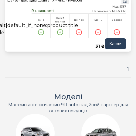
Шайба-прокладка шланга ГУР MMC - MF660066
Код: 9387
В наявності
Партномер: MF660066
Київ 3
Київ
Дніпро
1 день
В дорозі
години
Купити
31 ₴
1
Моделі
Магазин автозапчастин 911 auto надійний партнер для
оптових покупців