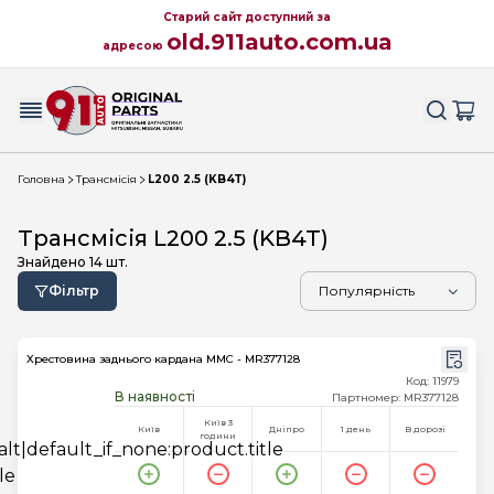
Старий сайт доступний за
old.911auto.com.ua
адресою
Головна
Трансмісія
L200 2.5 (KB4T)
Трансмісія L200 2.5 (KB4T)
Знайдено
14
шт.
Фільтр
Хрестовина заднього кардана MMC - MR377128
Код: 11979
В наявності
Партномер: MR377128
Київ 3
Київ
Дніпро
1 день
В дорозі
години