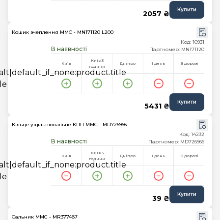
Купити
2057 ₴
Кошик зчеплення MMC - MN171120 L200
Код: 10931
В наявності
Партномер: MN171120
Київ 3
Київ
Дніпро
1 день
В дорозі
години
Купити
5431 ₴
Кільце ущільнювальне КПП MMC - MD726966
Код: 14232
В наявності
Партномер: MD726966
Київ 3
Київ
Дніпро
1 день
В дорозі
години
Купити
39 ₴
Сальник MMC - MR377487