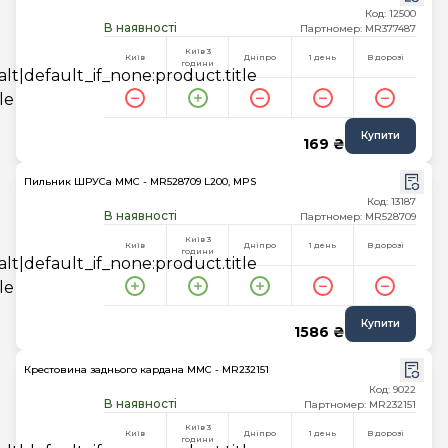
Код: 12500
В наявності
Партномер: MR377487
Київ 3
Київ
Дніпро
1 день
В дорозі
години
Купити
169 ₴
Пильник ШРУСа MMC - MR528709 L200, MPS
Код: 13187
В наявності
Партномер: MR528709
Київ 3
Київ
Дніпро
1 день
В дорозі
години
Купити
1586 ₴
Крестовина заднього кардана MMC - MR232151
Код: 9022
В наявності
Партномер: MR232151
Київ 3
Київ
Дніпро
1 день
В дорозі
години