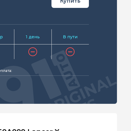
Купить
р
1 день
В пути
плата: