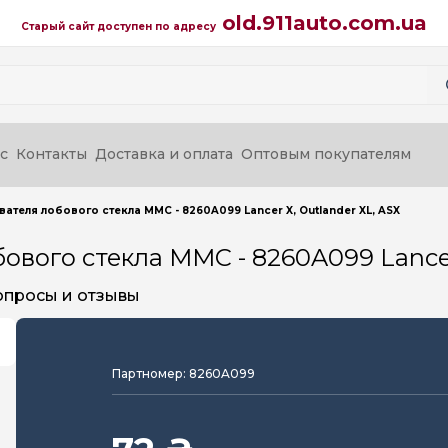
old.911auto.com.ua
Старый сайт доступен по адресу
с
Контакты
Доставка и оплата
Оптовым покупателям
теля лобового стекла MMC - 8260A099 Lancer X, Outlander XL, ASX
вого стекла MMC - 8260A099 Lancer 
опросы и отзывы
Партномер: 8260A099