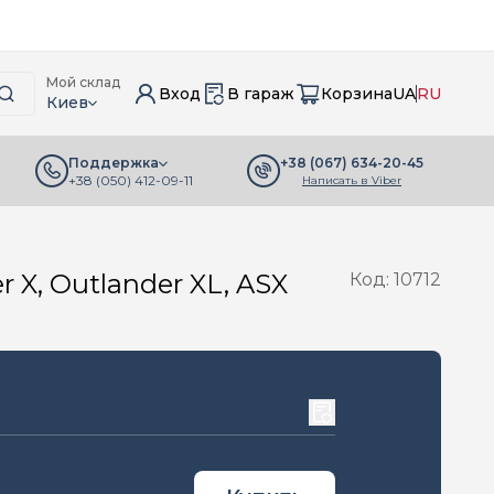
Мой склад
Вход
В гараж
Корзина
UA
RU
Киев
+38 (067) 634-20-45
Поддержка
+38 (050) 412-09-11
Написать в Viber
X, Outlander XL, ASX
Код: 10712