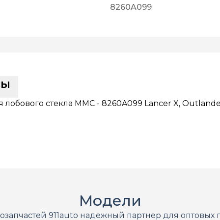
8260A099
сы
лобового стекла MMC - 8260A099 Lancer X, Outlande
Модели
тозапчастей 911auto надежный партнер для оптовых 