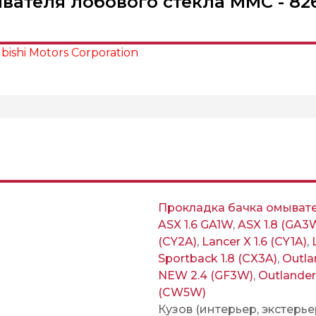
ателя лобового стекла MMC - 826
ishi Motors Corporation
Прокладка бачка омывате
ASX 1.6 GA1W
,
ASX 1.8 (GA3
(CY2A)
,
Lancer X 1.6 (CY1A)
,
Sportback 1.8 (CX3A)
,
Outla
NEW 2.4 (GF3W)
,
Outlander
(CW5W)
Кузов (интерьер, экстерье