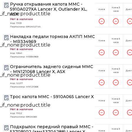
Ручка открывания капота MMC -
Киев 3
5910A027XA Lancer X, Outlander XL,
Киев
Дне
часа
ASX
Нет в наличии
Код: 11103
Партномер: 5910A027XA
Накладка педали тормоза АКПП MMC
Киев 3
- MR334969
Киев
Дне
часа
Нет в наличии
Код: 10541
Партномер: MR334969
Ограничитель заднего сиденья MMC
Киев 3
- MN121068 Lancer X, ASX
Киев
Дне
часа
Нет в наличии
Код: 12217
Партномер: MN121068
Трос капота MMC - 5910A065 Lancer X
Киев 3
Киев
Дне
часа
Нет в наличии
Код: 11102
Партномер: 5910A065
Подкрылок передний правый MMC -
Киев 3
5370B102 (зам.5370A288) Lancer X
Киев
Дне