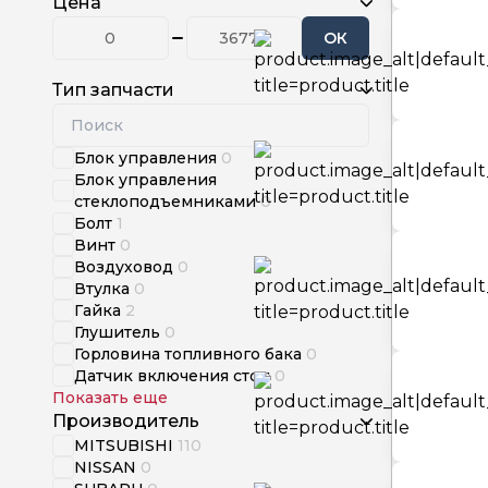
Цена
ОК
Тип запчасти
Блок управления
0
Блок управления
стеклоподъемниками
0
Болт
1
Винт
0
Воздуховод
0
Втулка
0
Гайка
2
Глушитель
0
Горловина топливного бака
0
Датчик включения стоп
0
Показать еще
Производитель
MITSUBISHI
110
NISSAN
0