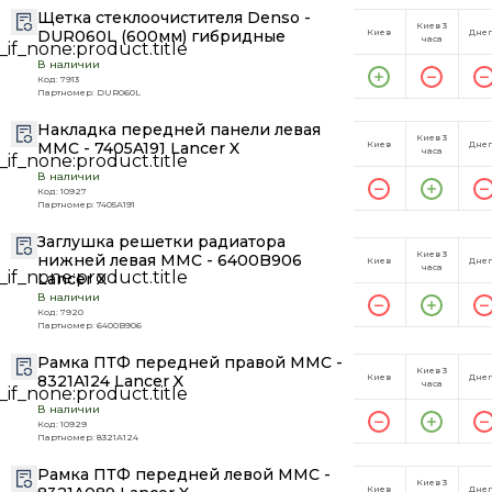
Щетка стеклоочистителя Denso -
Киев 3
DUR060L (600мм) гибридные
Киев
Дне
часа
В наличии
Код: 7913
Партномер: DUR060L
Накладка передней панели левая
Киев 3
MMC - 7405A191 Lancer X
Киев
Дне
часа
В наличии
Код: 10927
Партномер: 7405A191
Заглушка решетки радиатора
Киев 3
нижней левая MMC - 6400B906
Киев
Дне
часа
Lancer X
В наличии
Код: 7920
Партномер: 6400B906
Рамка ПТФ передней правой MMC -
Киев 3
8321A124 Lancer X
Киев
Дне
часа
В наличии
Код: 10929
Партномер: 8321A124
Рамка ПТФ передней левой MMC -
Киев 3
Киев
Дне