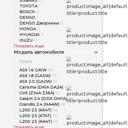
SUBARU
0
TOYOTA
1
BOSCH
0
DENSO
1
DENSO Дворники
0
HONDA
0
HYUNDAI
0
ISUZU
0
Показать еще
Модель автомобиля
ASX 1.6 GA1W
80
ASX 1.8 (GA3W)
79
ASX 2.0 (GA2W)
81
Carisma (DA1A DA2A)
14
Colt (Z34A Z36A)
15
Galant 2.4 (DJ1A DM1A)
35
Grandis 2.4 (NA4W)
58
L200 2.5 (K64T)
28
L200 2.5 (K74T)
30
L200 2.5 (KA4T)
58
Показать еще