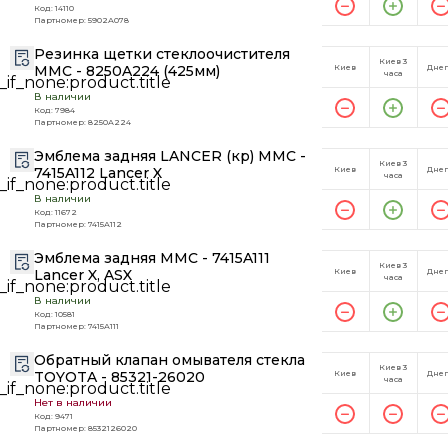
Код: 14110
Партномер: 5902A078
Резинка щетки стеклоочистителя
Киев 3
MMC - 8250A224 (425мм)
Киев
Дне
часа
В наличии
Код: 7984
Партномер: 8250A224
Эмблема задняя LANCER (кр) MMC -
Киев 3
7415A112 Lancer X
Киев
Дне
часа
В наличии
Код: 11672
Партномер: 7415A112
Эмблема задняя MMC - 7415A111
Киев 3
Lancer X, ASX
Киев
Дне
часа
В наличии
Код: 10581
Партномер: 7415A111
Обратный клапан омывателя стекла
Киев 3
TOYOTA - 85321-26020
Киев
Дне
часа
Нет в наличии
Код: 9471
Партномер: 8532126020