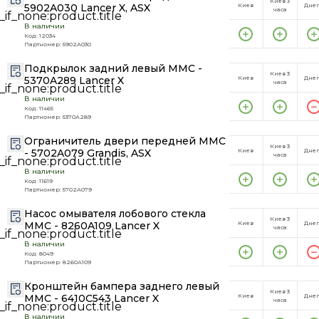
Киев 3
5902A030 Lancer X, ASX
Киев
Дне
часа
В наличии
Код: 12034
Партномер: 5902A030
Подкрылок задний левый MMC -
Киев 3
5370A289 Lancer X
Киев
Дне
часа
В наличии
Код: 11465
Партномер: 5370A289
Ограничитель двери передней MMC
Киев 3
- 5702A079 Grandis, ASX
Киев
Дне
часа
В наличии
Код: 11619
Партномер: 5702A079
Насос омывателя лобового стекла
Киев 3
MMC - 8260A109 Lancer X
Киев
Дне
часа
В наличии
Код: 8049
Партномер: 8260A109
Кронштейн бампера заднего левый
Киев 3
MMC - 6410C543 Lancer X
Киев
Дне
часа
В наличии