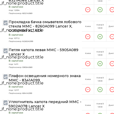
8321A089 Lancer X
часа
В наличии
Код: 12534
Партномер: 8321A089
Прокладка бачка омывателя лобового
Киев 3
стекла MMC - 8260A099 Lancer X,
Киев
Дне
часа
Outlander XL, ASX
В наличии
Код: 10712
Партномер: 8260A099
Петля капота левая MMC - 5905A089
Киев 3
Lancer X
Киев
Дне
часа
В наличии
Код: 14111
Партномер: 5905A089
Плафон освещения номерного знака
Киев 3
MMC - 8341A099
Киев
Дне
часа
В наличии
Код: 12117
Партномер: 8341A099
Уплотнитель капота передний MMC -
Киев 3
5902A078 Lancer X
Киев
Дне
часа
В наличии