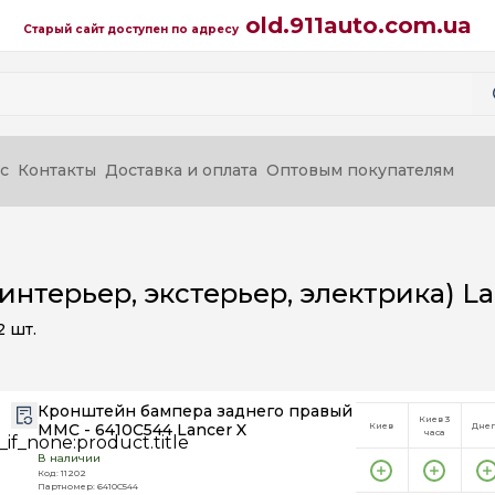
old.911auto.com.ua
Старый сайт доступен по адресу
с
Контакты
Доставка и оплата
Оптовым покупателям
(интерьер, экстерьер, электрика) La
2
шт.
Кронштейн бампера заднего правый
Киев 3
MMC - 6410C544 Lancer X
Киев
Дне
часа
В наличии
Код: 11202
Партномер: 6410C544