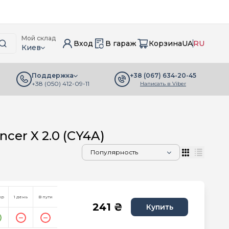
Мой склад
Вход
В гараж
Корзина
UA
RU
Киев
+38 (067) 634-20-45
Поддержка
+38 (050) 412-09-11
Написать в Viber
ncer X 2.0 (CY4A)
пр
1 день
В пути
241 ₴
Купить