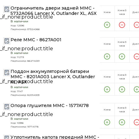
Ограничитель двери задней MMC -
Киев 3
5732A066 Lancer X, Outlander XL, ASX
Киев
Дне
часа
В наличии
Код: 12596
Партномер: 5732A066
Реле MMC - 8627A001
Киев 3
Киев
Дне
часа
В наличии
Код: 11279
Партномер: 8627A001
Поддон аккумуляторной батареи
Киев 3
MMC - 8201A003 Lancer X, Outlander
Киев
Дне
часа
XL, ASX
В наличии
Код: 11147
Партномер: 8201A003
Опора глушителя MMC - 1577A178
Киев 3
Киев
Дне
часа
В наличии
Код: 10336
Партномер: 1577A178
Уплотнитель капота передний MMC -