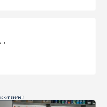
вов
покупателей