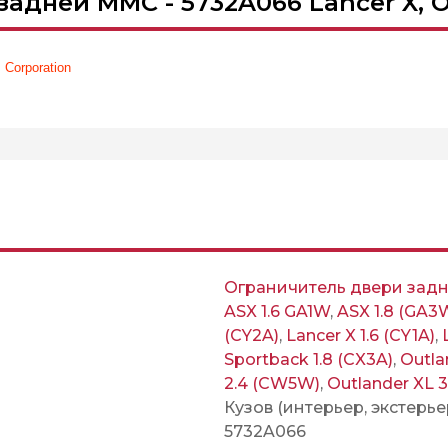
адней MMC - 5732A066 Lancer X, O
 Corporation
Ограничитель двери зад
ASX 1.6 GA1W
,
ASX 1.8 (GA3
(CY2A)
,
Lancer X 1.6 (CY1A)
,
Sportback 1.8 (CX3A)
,
Outla
2.4 (CW5W)
,
Outlander XL 
Кузов (интерьер, экстерье
5732A066