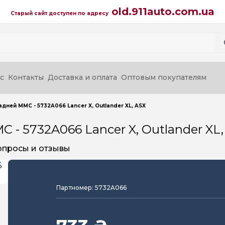
old.911auto.com.ua
Старый сайт доступен по адресу
с
Контакты
Доставка и оплата
Оптовым покупателям
дней MMC - 5732A066 Lancer X, Outlander XL, ASX
- 5732A066 Lancer X, Outlander XL,
опросы и отзывы
Партномер: 5732A066