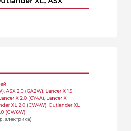
utlander XL, ASX
ней
W)
,
ASX 2.0 (GA2W)
,
Lancer X 1.5
Lancer X 2.0 (CY4A)
,
Lancer X
nder XL 2.0 (CW4W)
,
Outlander XL
3.0 (CW6W)
р, электрика)