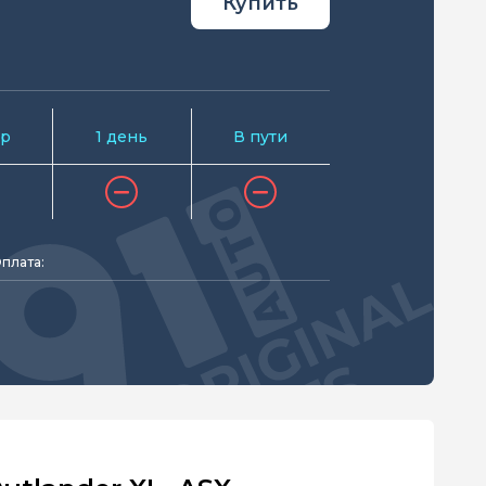
Купить
р
1 день
В пути
плата: