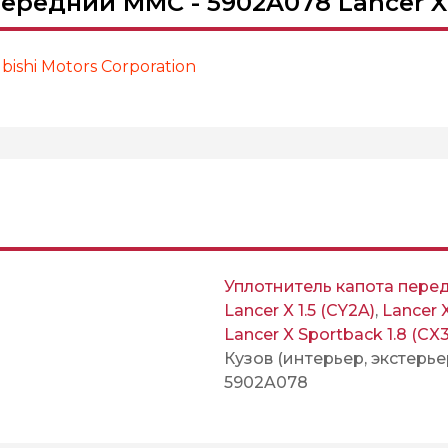
передний MMC - 5902A078 Lancer X
ishi Motors Corporation
Уплотнитель капота пере
Lancer X 1.5 (CY2A)
,
Lancer X
Lancer X Sportback 1.8 (CX
Кузов (интерьер, экстерье
5902A078