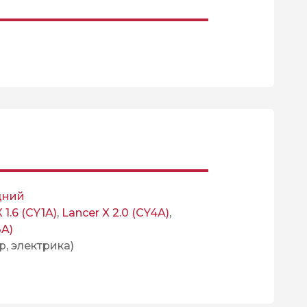
дний
 1.6 (CY1A)
,
Lancer X 2.0 (CY4A)
,
3A)
р, электрика)