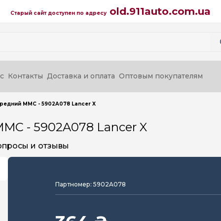
old.911auto.com.ua
Старый сайт доступен по адресу
с
Контакты
Доставка и оплата
Оптовым покупателям
ередний MMC - 5902A078 Lancer X
MC - 5902A078 Lancer X
опросы и отзывы
Партномер: 5902A078