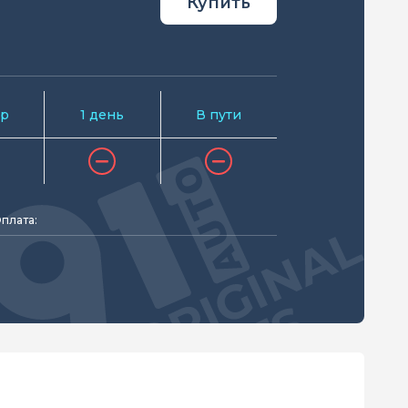
Купить
р
1 день
В пути
плата: