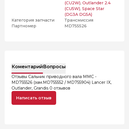
(CU2W)
,
Outlander 2.4
(CU5W)
,
Space Star
(DG3A DG5A)
Категория запчасти
Трансмиссия
Партномер
MD755526
Коментарий
Вопросы
Отзывы Сальник приводного вала MMC -
MD755526 (зам.MD755552 / MD755904) Lancer IX,
Outlander, Grandis
0 отзывов
Написать отзыв