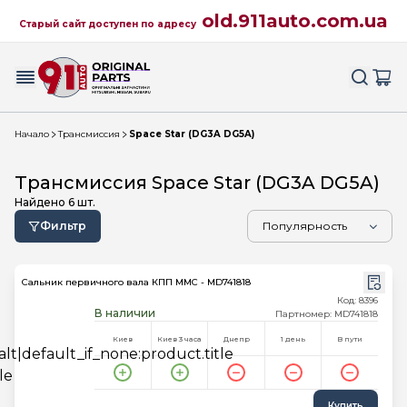
old.911auto.com.ua
Старый сайт доступен по адресу
Начало
Трансмиссия
Space Star (DG3A DG5A)
Трансмиссия Space Star (DG3A DG5A)
Найдено
6
шт.
Фильтр
Сальник первичного вала КПП MMC - MD741818
Код: 8396
В наличии
Партномер: MD741818
Киев
Киев 3 часа
Днепр
1 день
В пути
Купить