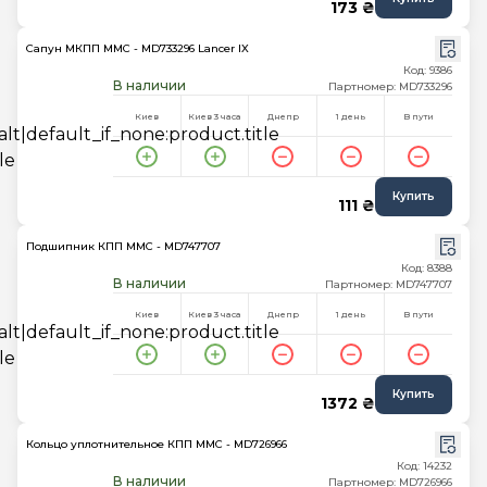
173 ₴
Сапун МКПП MMC - MD733296 Lancer IX
Код: 9386
В наличии
Партномер: MD733296
Киев
Киев 3 часа
Днепр
1 день
В пути
Купить
111 ₴
Подшипник КПП MMC - MD747707
Код: 8388
В наличии
Партномер: MD747707
Киев
Киев 3 часа
Днепр
1 день
В пути
Купить
1372 ₴
Кольцо уплотнительное КПП MMC - MD726966
Код: 14232
В наличии
Партномер: MD726966