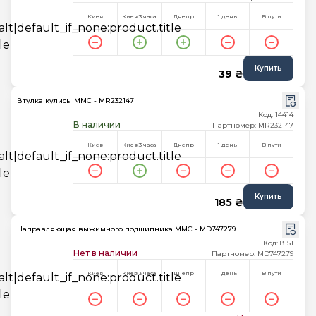
Киев
Киев 3 часа
Днепр
1 день
В пути
Купить
39 ₴
Втулка кулисы MMC - MR232147
Код: 14414
В наличии
Партномер: MR232147
Киев
Киев 3 часа
Днепр
1 день
В пути
Купить
185 ₴
Направляющая выжимного подшипника MMC - MD747279
Код: 8151
Нет в наличии
Партномер: MD747279
Киев
Киев 3 часа
Днепр
1 день
В пути