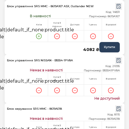
Блок управління SRS MMC - 8619A167 ASX, Outlander NEW
Код: 14831
В наявності
Партномер: 8619A167
Київ 3
Київ
Дніпро
1 день
В дорозі
години
Купити
4082 ₴
Блок управління SRS NISSAN - B5554-1PV8A
Код: 21095
Немає в наявності
Партномер: B55541PV8A
Київ 3
Київ
Дніпро
1 день
В дорозі
години
Не доступний
Блок керування SRS MMC - 8619A018
Код: 8115
Немає в наявності
Партномер: 8619A018
Київ 3
Київ
Дніпро
1 день
В дорозі
години