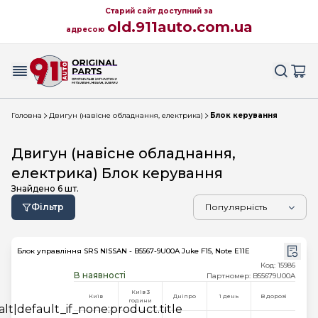
Старий сайт доступний за
old.911auto.com.ua
адресою
Головна
Двигун (навісне обладнання, електрика)
Блок керування
Двигун (навісне обладнання,
електрика) Блок керування
Знайдено
6
шт.
Фільтр
Блок управління SRS NISSAN - B5567-9U00A Juke F15, Note E11E
Код: 15986
В наявності
Партномер: B55679U00A
Київ 3
Київ
Дніпро
1 день
В дорозі
години