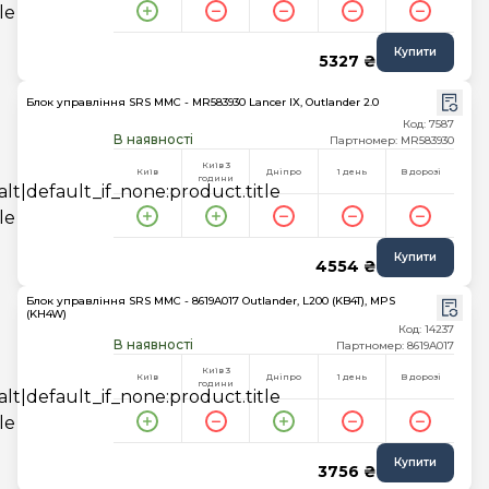
Купити
5327 ₴
Блок управління SRS MMC - MR583930 Lancer IX, Outlander 2.0
Код: 7587
В наявності
Партномер: MR583930
Київ 3
Київ
Дніпро
1 день
В дорозі
години
Купити
4554 ₴
Блок управління SRS MMC - 8619A017 Outlander, L200 (KB4T), MPS
(KH4W)
Код: 14237
В наявності
Партномер: 8619A017
Київ 3
Київ
Дніпро
1 день
В дорозі
години
Купити
3756 ₴