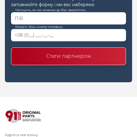
заповнюйте форму і ми вас наберемо
Напишіть, як ми можемо до Вас звертатись
Введіть Ваш номер телефону
Стати партнером
Адреса магазину