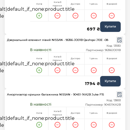
Київ 3
Київ
Дніпро
1 день
В дорозі
години
Купити
697 ₴
Дзеркальний елемент лівий NISSAN - 96366-JD01B Qashqai J10E -08
Код: 13930
В наявності
Партномер: 96366JD01B
Київ 3
Київ
Дніпро
1 день
В дорозі
години
Купити
1794 ₴
Амортизатор кришки багажника NISSAN - 90451-1KA2B Juke F15
Код: 13893
В наявності
Партномер: 904511KA2B
Київ 3
Київ
Дніпро
1 день
В дорозі
години