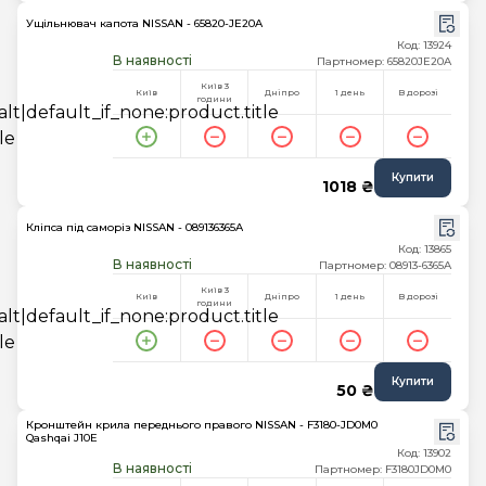
Ущільнювач капота NISSAN - 65820-JE20A
Код: 13924
В наявності
Партномер: 65820JE20A
Київ 3
Київ
Дніпро
1 день
В дорозі
години
Купити
1018 ₴
Кліпса під саморіз NISSAN - 089136365A
Код: 13865
В наявності
Партномер: 08913-6365A
Київ 3
Київ
Дніпро
1 день
В дорозі
години
Купити
50 ₴
Кронштейн крила переднього правого NISSAN - F3180-JD0M0
Qashqai J10E
Код: 13902
В наявності
Партномер: F3180JD0M0