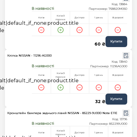
Код: 13884
В наявності
Партномер: 768820M060
Київ 3
Київ
Дніпро
1 день
В дорозі
години
Купити
60 ₴
Кліпса NISSAN - 11296-AG000
Код: 13840
В наявності
Партномер: 11296AG000
Київ 3
Київ
Дніпро
1 день
В дорозі
години
Купити
32 ₴
Кронштейн бампера заднього лівий NISSAN - 85229-9U000 Note E11E
Код: 13796
В наявності
Партномер: 852299U000
Київ 3
Київ
Дніпро
1 день
В дорозі
години