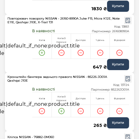
Купити
1830 ₴
Повторювач повороту NISSAN - 26160-8990A Juke F15, Micra K12E, Note
E11E, Qashqai J10E, X-Trail T31
Код: 13851
В наявності
Партномер: 261608990A
Київ 3
Київ
Дніпро
1 день
В дорозі
години
Купити
647 ₴
Кронштейн бампера заднього правого NISSAN - 85226-JD01A
Qashqai J10E
Код: 13724
В наявності
Партномер: 85226JD01A
Київ 3
Київ
Дніпро
1 день
В дорозі
години
Купити
265 ₴
Кліпса NISSAN - 76882-0M060