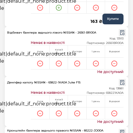
Купити
163 ₴
Відбивач бампера заднього лівого NISSAN - 26561-BR00A
Код: 13913
Немає в наявності
Партномер: 26561BR00A
Київ 3
Київ
Дніпро
1 день
В дорозі
години
Не доступний
Демпфер капоту NISSAN - 65822-1KA0A Juke F15
Код: 13881
Немає в наявності
Партномер: 658221KA0A
Київ 3
Київ
Дніпро
1 день
В дорозі
години
Не доступний
Кронштейн бампера заднього правого NISSAN - 85222-JD00A