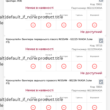
Qashqai J10E
Код: 13652
Немає в наявності
Партномер: 85222JD00A
Київ 3
Київ
Дніпро
1 день
В дорозі
години
Не доступний
Кронштейн бампера переднього лівого NISSAN - 62223-1KA0A Juke
F15
Код: 13723
Немає в наявності
Партномер: 622231KA0A
Київ 3
Київ
Дніпро
1 день
В дорозі
години
Не доступний
Кронштейн бампера заднього правого NISSAN - 85228-1KA0A Juke
F15
Код: 13654
Немає в наявності
Партномер: 852281KA0A
Київ 3
Київ
Дніпро
1 день
В дорозі
години