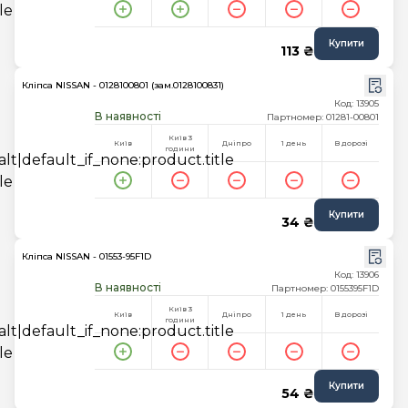
Купити
113 ₴
Кліпса NISSAN - 0128100801 (зам.0128100831)
Код: 13905
В наявності
Партномер: 01281-00801
Київ 3
Київ
Дніпро
1 день
В дорозі
години
Купити
34 ₴
Кліпса NISSAN - 01553-95F1D
Код: 13906
В наявності
Партномер: 0155395F1D
Київ 3
Київ
Дніпро
1 день
В дорозі
години
Купити
54 ₴