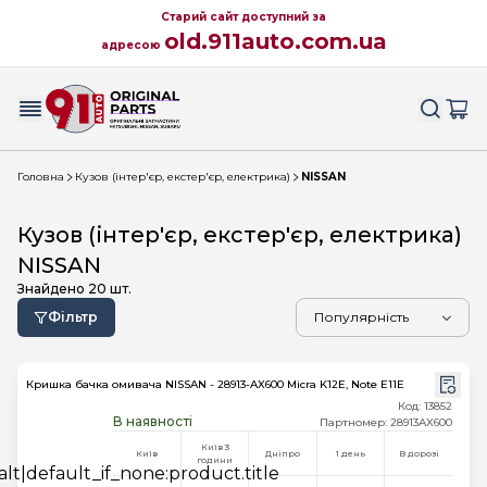
Старий сайт доступний за
old.911auto.com.ua
адресою
Головна
Кузов (інтер'єр, екстер'єр, електрика)
NISSAN
Кузов (інтер'єр, екстер'єр, електрика)
NISSAN
Знайдено
20
шт.
Фільтр
Кришка бачка омивача NISSAN - 28913-AX600 Micra K12E, Note E11E
Код: 13852
В наявності
Партномер: 28913AX600
Київ 3
Київ
Дніпро
1 день
В дорозі
години