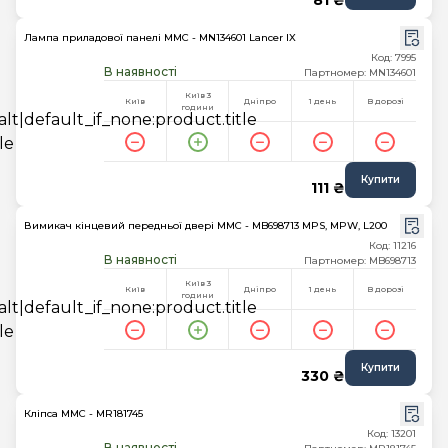
81 ₴
Лампа приладової панелі MMC - MN134601 Lancer IX
Код: 7995
В наявності
Партномер: MN134601
Київ 3
Київ
Дніпро
1 день
В дорозі
години
Купити
111 ₴
Вимикач кінцевий передньої двері MMC - MB698713 MPS, MPW, L200
Код: 11216
В наявності
Партномер: MB698713
Київ 3
Київ
Дніпро
1 день
В дорозі
години
Купити
330 ₴
Кліпса MMC - MR181745
Код: 13201
В наявності