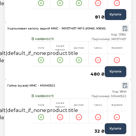
Купити
81 ₴
Ущільнювач капоту задній MMC - MR371437 MPS (K94W, K96W)
Код: 13382
В наявності
Партномер: MR371437
Київ 3
Київ
Дніпро
1 день
В дорозі
години
Купити
480 ₴
Гайка (кузов) MMC - MS440522
Код: 9849
В наявності
Партномер: MS440522
Київ 3
Київ
Дніпро
1 день
В дорозі
години
Купити
32 ₴