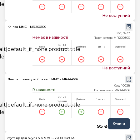
Не доступний
Кліпса MMC - MR200300
Код: 9237
Немає в наявності
Партномер: MR200300
Київ 3
Київ
Дніпро
1 день
В дорозі
години
Не доступний
Лампа приладової панелі MMC - MR444536
Код: 10028
В наявності
Партномер: MR444536
Київ 3
Київ
Дніпро
1 день
В дорозі
години
Купити
95 ₴
Футляр для окулярів MMC - 7200B249HA