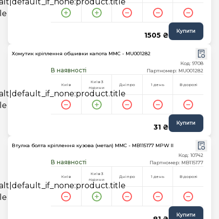
Купити
1505 ₴
Хомутик кріплення обшивки капота MMC - MU001282
Код: 9708
В наявності
Партномер: MU001282
Київ 3
Київ
Дніпро
1 день
В дорозі
години
Купити
31 ₴
Втулка болта кріплення кузова (метал) MMC - MB115177 MPW II
Код: 10742
В наявності
Партномер: MB115177
Київ 3
Київ
Дніпро
1 день
В дорозі
години
Купити