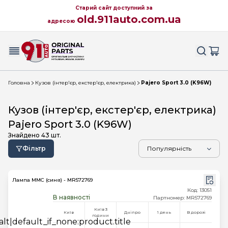
Старий сайт доступний за
old.911auto.com.ua
адресою
Головна
Кузов (інтер'єр, екстер'єр, електрика)
Pajero Sport 3.0 (K96W)
Кузов (інтер'єр, екстер'єр, електрика)
Pajero Sport 3.0 (K96W)
Знайдено
43
шт.
Фільтр
Лампа MMC (синя) - MR572769
Код: 13051
В наявності
Партномер: MR572769
Київ 3
Київ
Дніпро
1 день
В дорозі
години