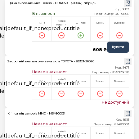
Щітка склоочисника Denso - DUR050L (500мм) гібридні
Код: 9082
В наявності
Партномер: DUR050L
Київ 3
Київ
Дніпро
1 день
В дорозі
години
Купити
608 ₴
Зворотній клапан омивача скла TOYOTA - 85321-26020
Код: 9471
Немає в наявності
Партномер: 8532126020
Київ 3
Київ
Дніпро
1 день
В дорозі
години
Не доступний
Кліпса під саморіз MMC - MS480003
Код: 8611
Немає в наявності
Партномер: MS480003
Київ 3
Київ
Дніпро
1 день
В дорозі
години