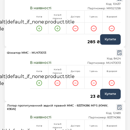
Код: 10437
В наявності
Партномер: MR521258
Київ 3
Київ
Дніпро
1 день
В дорозі
години
Купити
285 ₴
Фіксатор MMC - MU470013
Код: 8424
В наявності
Партномер: MU470013
Київ 3
Київ
Дніпро
1 день
В дорозі
години
Купити
23 ₴
Ліхтар протитуманний задній правий MMC - 8337A086 MPS (K94W,
K96W)
Код: 12489
В наявності
Партномер: 8337A086
Київ 3
Київ
Дніпро
1 день
В дорозі
години