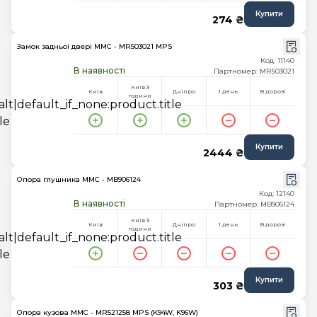
Купити
274 ₴
Замок задньої двері MMC - MR503021 MPS
Код: 11140
В наявності
Партномер: MR503021
Київ 3
Київ
Дніпро
1 день
В дорозі
години
Купити
2444 ₴
Опора глушника MMC - MB906124
Код: 12140
В наявності
Партномер: MB906124
Київ 3
Київ
Дніпро
1 день
В дорозі
години
Купити
303 ₴
Опора кузова MMC - MR521258 MPS (K94W, K96W)