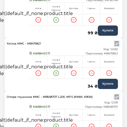
Партномер: MR181745
Київ 3
Київ
Дніпро
1 день
В дорозі
години
Купити
99 ₴
Кліпса MMC - MB476821
Код: 12432
В наявності
Партномер: MB476821
Київ 3
Київ
Дніпро
1 день
В дорозі
години
Купити
34 ₴
Опора глушника MMC - MB548707 L200, MPS (K94W, K96W)
Код: 12139
В наявності
Партномер: MB548707
Київ 3
Київ
Дніпро
1 день
В дорозі
години