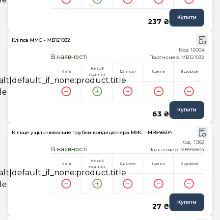
Купити
237 ₴
Кліпса MMC - MB121032
Код: 12004
В наявності
Партномер: MB121032
Київ 3
Київ
Дніпро
1 день
В дорозі
години
Купити
63 ₴
Кільце ущільнювальне трубки кондиціонера MMC - MB946604
Код: 11363
В наявності
Партномер: MB946604
Київ 3
Київ
Дніпро
1 день
В дорозі
години
Купити
27 ₴