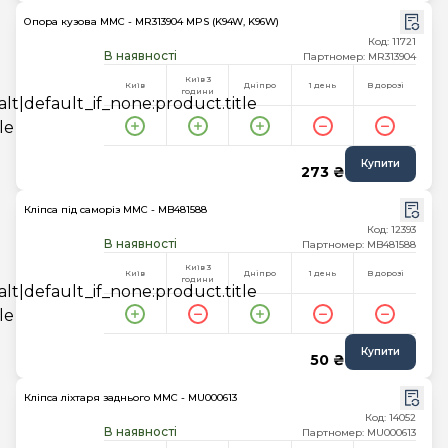
Опора кузова MMC - MR313904 MPS (K94W, K96W)
Код: 11721
В наявності
Партномер: MR313904
Київ 3
Київ
Дніпро
1 день
В дорозі
години
Купити
273 ₴
Кліпса під саморіз MMC - MB481588
Код: 12393
В наявності
Партномер: MB481588
Київ 3
Київ
Дніпро
1 день
В дорозі
години
Купити
50 ₴
Кліпса ліхтаря заднього MMC - MU000613
Код: 14052
В наявності
Партномер: MU000613