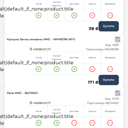
Київ 3
Київ
Дніпро
1 день
В дорозі
години
Купити
38 ₴
Кришка бачка омивача MMC - MR495786 MPS
Код: 11337
В наявності
Партномер: MR495786
Київ 3
Київ
Дніпро
1 день
В дорозі
години
Купити
171 ₴
Реле MMC - 8627A001
Код: 11279
В наявності
Партномер: 8627A001
Київ 3
Київ
Дніпро
1 день
В дорозі
години