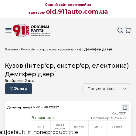
Старий сайт доступний за
old.911auto.com.ua
адресою
Головна
Кузов (інтер'єр, екстер'єр, електрика)
Демпфер двері
Кузов (інтер'єр, екстер'єр, електрика)
Демпфер двері
Знайдено
2
шт.
Фільтр
Демпфер двері MMC - MR573227
Код: 13731
В наявності
Партномер: MR573227
Київ 3
Київ
Дніпро
1 день
В дорозі
години