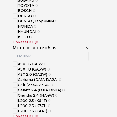
SUBARU
0
TOYOTA
0
BOSCH
0
DENSO
0
DENSO Дворники
0
HONDA
0
HYUNDAI
0
ISUZU
0
Показати ще
Модель автомобіля
ASX 1.6 GA1W
0
ASX 1.8 (GA3W)
0
ASX 2.0 (GA2W)
0
Carisma (DA1A DA2A)
0
Colt (Z34A Z36A)
0
Galant 2.4 (DJ1A DM1A)
0
Grandis 2.4 (NA4W)
0
L200 2.5 (K64T)
0
L200 2.5 (K74T)
0
L200 2.5 (KA4T)
0
Показати ще