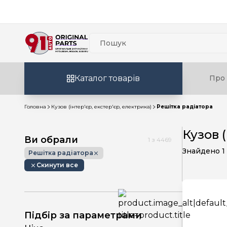
Каталог товарів
Про 
Головна
Кузов (інтер'єр, екстер'єр, електрика)
Решітка радіатора
Кузов 
Ви обрали
1
з
4469
Знайдено
1
Решітка радіатора
Скинути все
Підбір за параметрами