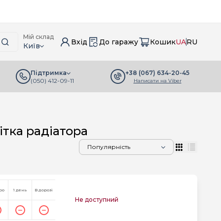
Мій склад
Вхід
До гаражу
Кошик
UA
RU
Київ
+38 (067) 634-20-45
Підтримка
(050) 412-09-11
Написати на Viber
ітка радіатора
ро
1 день
В дорозі
Не доступний