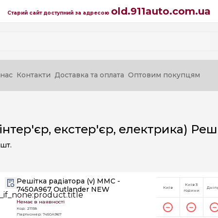
old.911auto.com.ua
Старий сайт доступний за адресою
нас
Контакти
Доставка та оплата
Оптовим покупцям
(інтер'єр, екстер'єр, електрика) Реш
шт.
Решітка радіатора (v) MMC -
Київ 3
7450A967 Outlander NEW
Київ
Дніп
години
Немає в наявності
Код: 21158
Партномер: 7450A967