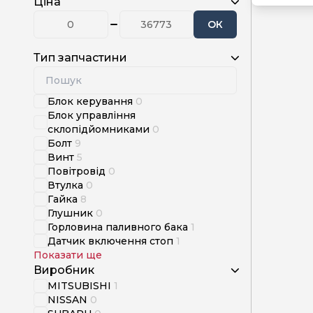
Ціна
ОК
Тип запчастини
Блок керування
0
Блок управління
склопідйомниками
0
Болт
9
Винт
5
Повітровід
0
Втулка
0
Гайка
8
Глушник
0
Горловина паливного бака
1
Датчик включення стоп
1
Показати ще
Виробник
MITSUBISHI
1
NISSAN
0