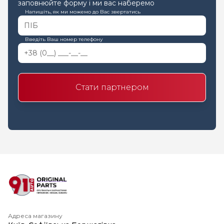
заповнюйте форму і ми вас наберемо
Напишіть, як ми можемо до Вас звертатись
Введіть Ваш номер телефону
Стати партнером
Адреса магазину