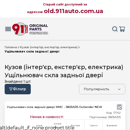
Старий сайт доступний за
old.911auto.com.ua
адресою
Головна
Кузов (інтер'єр, екстер'єр, електрика)
Ущільнювач скла задньої двері
Кузов (інтер'єр, екстер'єр, електрика)
Ущільнювач скла задньої двері
Знайдено
1
шт.
Фільтр
Ущільнювач скла задньої двері MMC - 5805A315 Outlander NEW
Код: 17142
Немає в наявності
Партномер: 5805A315
Київ 3
Київ
Дніпро
1 день
В дорозі
години