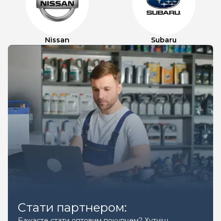
Nissan
Subaru
Стати партнером:
Бажаєте стати оптовим покупцем? Хутчіш