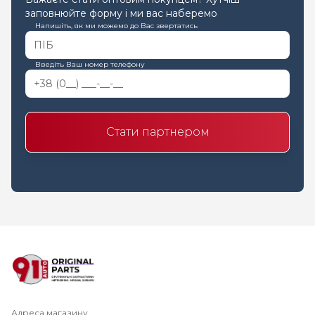
заповнюйте форму і ми вас наберемо
Напишіть, як ми можемо до Вас звертатись
Введіть Ваш номер телефону
Стати партнером
Адреса магазину