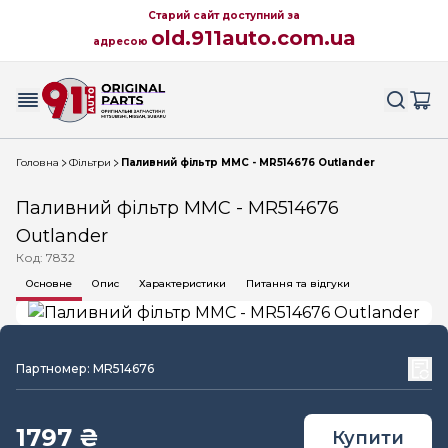
Старий сайт доступний за
old.911auto.com.ua
адресою
Головна
Фільтри
Паливний фільтр MMC - MR514676 Outlander
Паливний фільтр MMC - MR514676
Outlander
Код: 7832
Основне
Опис
Характеристики
Питання та відгуки
Партномер: MR514676
1797 ₴
Купити