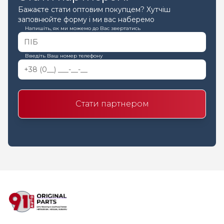
Бажаєте стати оптовим покупцем? Хутчіш
заповнюйте форму і ми вас наберемо
Напишіть, як ми можемо до Вас звертатись
Введіть Ваш номер телефону
Стати партнером