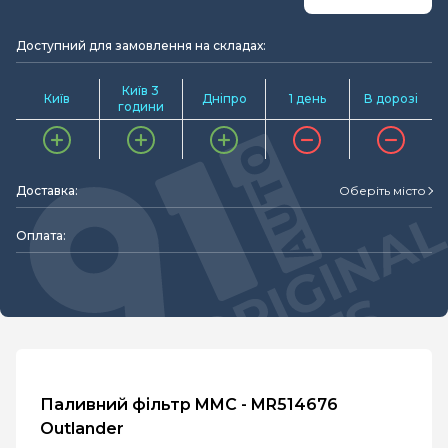
Доступний для замовлення на складах:
Київ 3
Київ
Дніпро
1 день
В дорозі
години
Доставка:
Оберіть місто
Оплата:
Паливний фільтр MMC - MR514676
Outlander