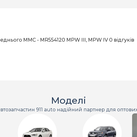
еднього MMC - MR554120 MPW III, MPW IV
0 відгуків
Моделі
втозапчастин 911 auto надійний партнер для оптови