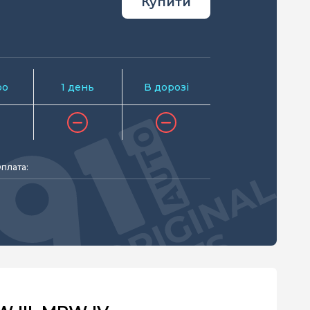
Купити
ро
1 день
В дорозі
плата: