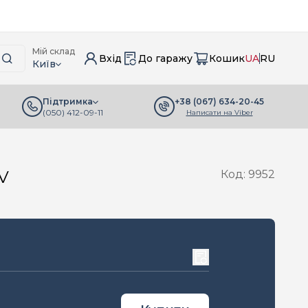
Мій склад
Вхід
До гаражу
Кошик
UA
RU
Київ
+38 (067) 634-20-45
Підтримка
(050) 412-09-11
Написати на Viber
V
Код: 9952