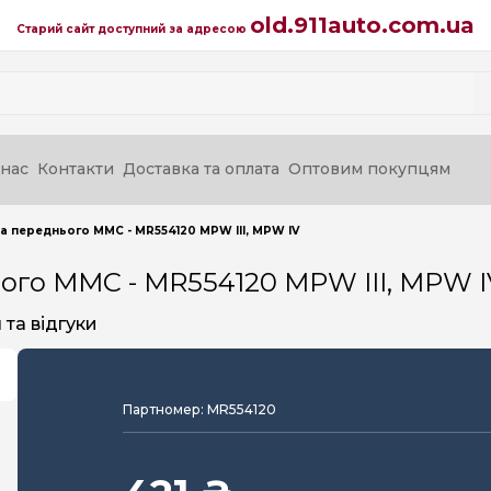
old.911auto.com.ua
Старий сайт доступний за адресою
нас
Контакти
Доставка та оплата
Оптовим покупцям
а переднього MMC - MR554120 MPW III, MPW IV
ого MMC - MR554120 MPW III, MPW I
та відгуки
Партномер: MR554120