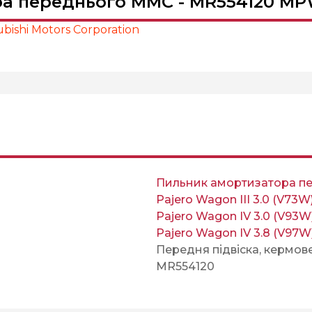
а переднього MMC - MR554120 MPW 
bishi Motors Corporation
Пильник амортизатора п
Pajero Wagon III 3.0 (V73W
Pajero Wagon IV 3.0 (V93W
Pajero Wagon IV 3.8 (V97W
Передня підвіска, кермов
MR554120