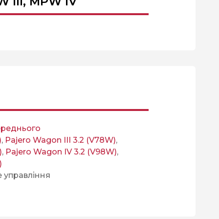
III, MPW IV
ереднього
)
,
Pajero Wagon III 3.2 (V78W)
,
)
,
Pajero Wagon IV 3.2 (V98W)
,
)
е управління