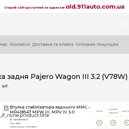
old.911auto.com.ua
Старий сайт доступний за адресою
нас
Контакти
Доставка та оплата
Оптовим покупцям
ка задня Pajero Wagon III 3.2 (V78W)
1
шт.
Втулка стабілізатора заднього MMC -
Київ 3
MR418547 MPW III, MPV IV 3.0
Київ
Дніп
години
В наявності
Код: 8801
Партномер: MR418547