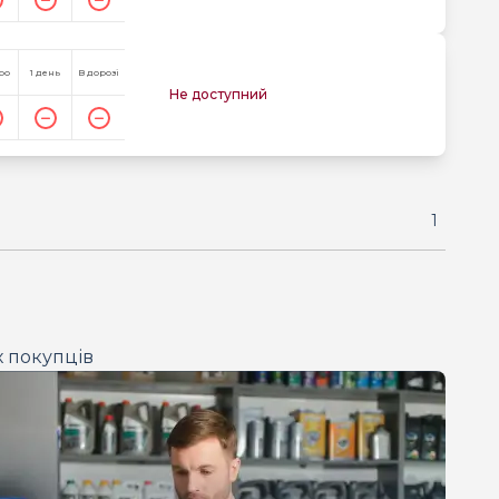
ро
1 день
В дорозі
Не доступний
1
х покупців