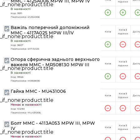
MMC - 4125A006 MPW III, MPW IV
години
В наявності
Код: 9911
Партномер: 4125A006
Важіль поперечний допоміжний
Київ 3
MMC - 4117A025 MPW III/IV
Київ
Дніп
години
В наявності
Код: 9607
Партномер: 4117A025
Опора сферична заднього верхнього
Київ 3
важеля MMC - MR508130 MPW III
Київ
Дніп
години
В наявності
Код: 9946
Партномер: MR508130
Гайка MMC - MU431006
Київ 3
Київ
Дніп
години
Немає в наявності
Код: 10290
Партномер: MU431006
Болт MMC - 4113A053 MPW III, MPW
Київ 3
IV
Київ
Дніп
години
Немає в наявності