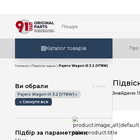
Каталог товарів
Про 
Головна
Підвіска задня
Pajero Wagon III 3.2 (V78W)
Підвіс
Ви обрали
11
з
944
Знайдено
1
Pajero Wagon III 3.2 (V78W)
Скинути все
Підбір за параметрами