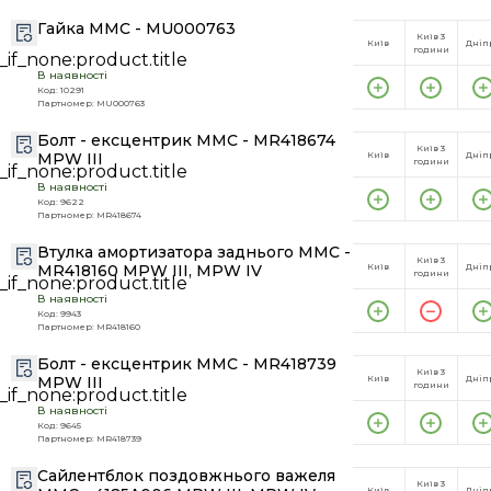
Гайка MMC - MU000763
Київ 3
Київ
Дніп
години
В наявності
Код: 10291
Партномер: MU000763
Болт - ексцентрик MMC - MR418674
Київ 3
MPW III
Київ
Дніп
години
В наявності
Код: 9622
Партномер: MR418674
Втулка амортизатора заднього MMC -
Київ 3
MR418160 MPW III, MPW IV
Київ
Дніп
години
В наявності
Код: 9943
Партномер: MR418160
Болт - ексцентрик MMC - MR418739
Київ 3
MPW III
Київ
Дніп
години
В наявності
Код: 9645
Партномер: MR418739
Сайлентблок поздовжнього важеля
Київ 3
Київ
Дніп