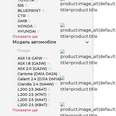
TOYOTA
0
555
0
BLUEPRINT
0
CTR
0
GMB
0
HONDA
0
HYUNDAI
0
Показати ще
Модель автомобіля
ASX 1.6 GA1W
14
ASX 1.8 (GA3W)
14
ASX 2.0 (GA2W)
14
Carisma (DA1A DA2A)
3
Galant 2.4 (DJ1A DM1A)
5
Grandis 2.4 (NA4W)
11
L200 2.5 (K64T)
2
L200 2.5 (K74T)
3
L200 2.5 (KA4T)
2
L200 2.5 (KB4T)
2
Показати ще