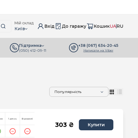
Мій склад
Вхід
До гаражу
Кошик
UA
RU
Київ
+38 (067) 634-20-45
Підтримка
(050) 412-09-11
Написати на Viber
ро
1 день
В дорозі
303 ₴
Купити