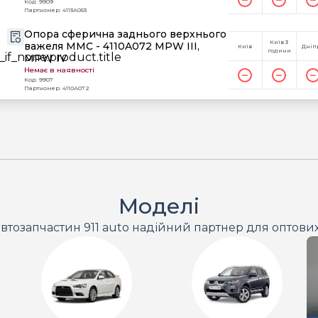
Код: 9909
Партномер: 4113A053
Опора сферична заднього верхнього
Київ 3
важеля MMC - 4110A072 MPW III,
Київ
Дніп
години
MPW IV
Немає в наявності
Код: 9907
Партномер: 4110A072
Моделі
втозапчастин 911 auto надійний партнер для оптови