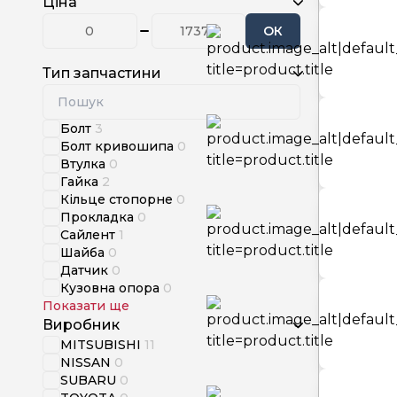
Ціна
ОК
Тип запчастини
Болт
3
Болт кривошипа
0
Втулка
0
Гайка
2
Кільце стопорне
0
Прокладка
0
Сайлент
1
Шайба
0
Датчик
0
Кузовна опора
0
Показати ще
Виробник
MITSUBISHI
11
NISSAN
0
SUBARU
0