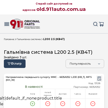
Старий сайт доступний за
old.911auto.com.ua
адресою
Головна
Гальмівна система
L200 2.5 (KB4T)
Гальмівна система L200 2.5 (KB4T)
Знайдено
3
шт.
Фільтр
Направляюча переднього супорту MMC - 4605A052 L200 (KB_T), MPS
(KH_W)
Код: 13128
В наявності
Партномер: 4605A052
Київ 3
Київ
Дніпро
1 день
В дорозі
години