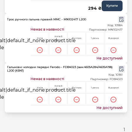
Купити
294 ₴
Трос ручного гальма правий MMC - MN102417 L200
Код: 10984
Немає в наявності
Партномер: MN102417
Київ 3
Київ
Дніпро
1 день
В дорозі
години
Не доступний
Гальмівні колодки передні Ferodo - FDB4023 (зам.4605A284/4605A198)
L200 (KB4T)
Код: 10181
Немає в наявності
Партномер: FDB4023
Київ 3
Київ
Дніпро
1 день
В дорозі
години
Не доступний
1