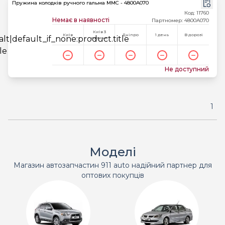
Пружина колодків ручного гальма MMC - 4800A070
Код: 11760
Немає в наявності
Партномер: 4800A070
Київ 3
Київ
Дніпро
1 день
В дорозі
години
Не доступний
1
Моделі
Магазин автозапчастин 911 auto надійний партнер для
оптових покупців