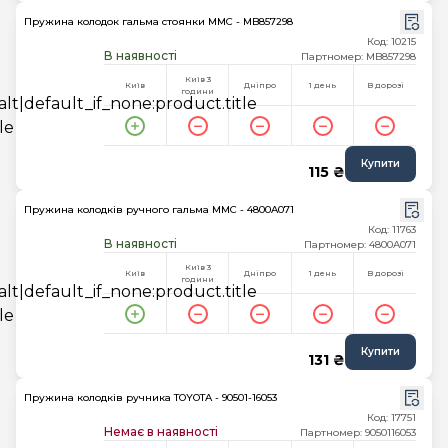
Пружина колодок гальма стоянки MMC - MB857298
Код: 10215
В наявності
Партномер: MB857298
Київ 3
Київ
Дніпро
1 день
В дорозі
години
Купити
115 ₴
Пружина колодків ручного гальма MMC - 4800A071
Код: 11763
В наявності
Партномер: 4800A071
Київ 3
Київ
Дніпро
1 день
В дорозі
години
Купити
131 ₴
Пружина колодків ручника TOYOTA - 90501-16053
Код: 17751
Немає в наявності
Партномер: 9050116053