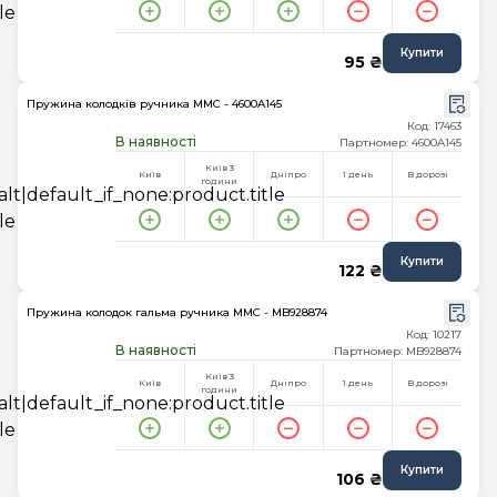
Купити
95 ₴
Пружина колодків ручника MMC - 4600A145
Код: 17463
В наявності
Партномер: 4600A145
Київ 3
Київ
Дніпро
1 день
В дорозі
години
Купити
122 ₴
Пружина колодок гальма ручника MMC - MB928874
Код: 10217
В наявності
Партномер: MB928874
Київ 3
Київ
Дніпро
1 день
В дорозі
години
Купити
106 ₴