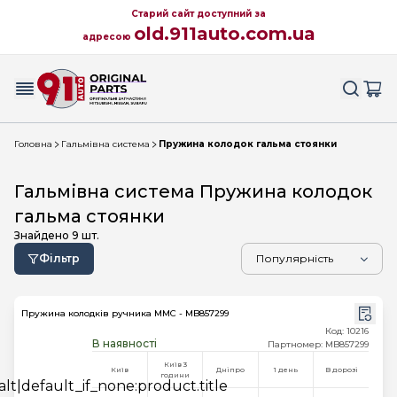
Старий сайт доступний за
old.911auto.com.ua
адресою
Головна
Гальмівна система
Пружина колодок гальма стоянки
Гальмівна система Пружина колодок
гальма стоянки
Знайдено
9
шт.
Фільтр
Пружина колодків ручника MMC - MB857299
Код: 10216
В наявності
Партномер: MB857299
Київ 3
Київ
Дніпро
1 день
В дорозі
години