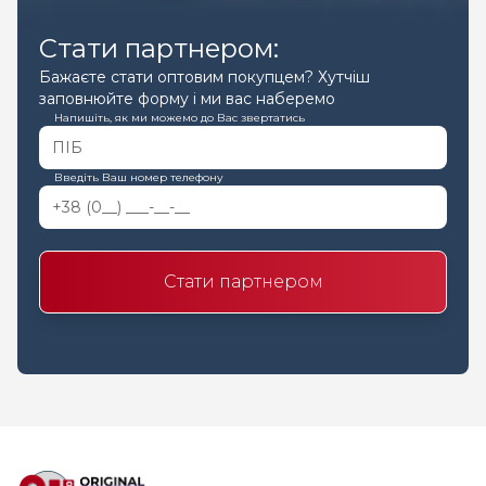
Стати партнером:
Бажаєте стати оптовим покупцем? Хутчіш
заповнюйте форму і ми вас наберемо
Напишіть, як ми можемо до Вас звертатись
Введіть Ваш номер телефону
Стати партнером