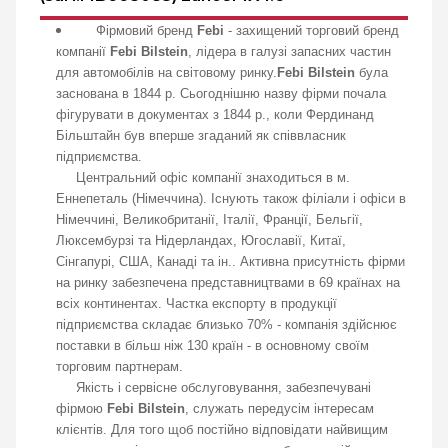
Фірмовий бренд
Febi
- захищений торговий бренд
компанії
Febi Bilstein
, лідера в галузі запасних частин
для автомобілів на світовому ринку.
Febi Bilstein
була
заснована в 1844 р. Сьогоднішню назву фірми почала
фігурувати в документах з 1844 р., коли Фердинанд
Більштайн був вперше згаданий як співвласник
підприємства.
Центральний офіс компанії знаходиться в м.
Еннепеталь (Німеччина). Існують також філіали і офіси в
Німеччині, Великобританії, Італії, Франції, Бельгії,
Люксембурзі та Нідерландах, Югославії, Китаї,
Сінгапурі, США, Канаді та ін.. Активна присутність фірми
на ринку забезпечена представництвами в 69 країнах на
всіх континентах. Частка експорту в продукції
підприємства складає близько 70% - компанія здійснює
поставки в більш ніж 130 країн - в основному своїм
торговим партнерам.
Якість і сервісне обслуговування, забезпечувані
фірмою
Febi Bilstein
, служать передусім інтересам
клієнтів. Для того щоб постійно відповідати найвищим