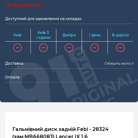
Не доступний
Доступний для замовлення на складах:
Київ 3
Київ
Дніпро
1 день
В дорозі
години
Доставка:
Оберіть місто
Оплата:
Гальмівний диск задній Febi - 28324
(зам.MB668083) Lancer IX 1.6