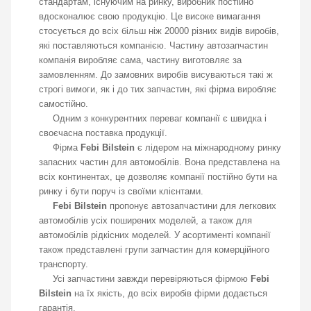
стандартам, існуючим на ринку, виробник постійно
вдосконалює свою продукцію. Це високе вимагання
стосується до всіх більш ніж 20000 різних видів виробів,
які поставляються компанією. Частину автозапчастин
компанія виробляє сама, частину виготовляє за
замовленням. До замовних виробів висуваються такі ж
строгі вимоги, як і до тих запчастин, які фірма виробляє
самостійно.
Одним з конкурентних переваг компанії є швидка і
своєчасна поставка продукції.
Фірма
Febi Bilstein
є лідером на міжнародному ринку
запасних частин для автомобілів. Вона представлена на
всіх континентах, це дозволяє компанії постійно бути на
ринку і бути поруч із своїми клієнтами.
Febi Bilstein
пропонує автозапчастини для легкових
автомобілів усіх поширених моделей, а також для
автомобілів рідкісних моделей. У асортименті компанії
також представлені групи запчастин для комерційного
транспорту.
Усі запчастини завжди перевіряються фірмою
Febi
Bilstein
на їх якість, до всіх виробів фірми додається
гарантія.