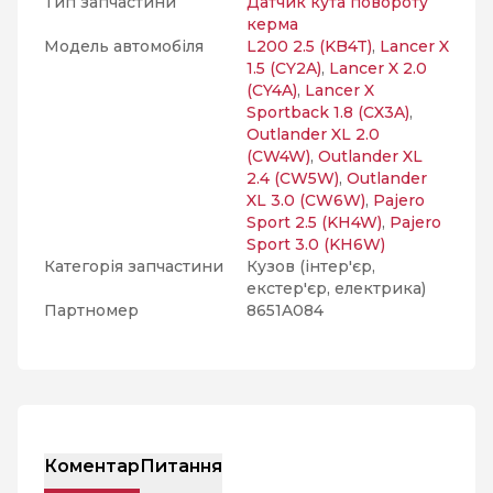
Тип запчастини
Датчик кута повороту
керма
Модель автомобіля
L200 2.5 (KB4T)
,
Lancer X
1.5 (CY2A)
,
Lancer X 2.0
(CY4A)
,
Lancer X
Sportback 1.8 (CX3A)
,
Outlander XL 2.0
(CW4W)
,
Outlander XL
2.4 (CW5W)
,
Outlander
XL 3.0 (CW6W)
,
Pajero
Sport 2.5 (KH4W)
,
Pajero
Sport 3.0 (KH6W)
Категорія запчастини
Кузов (інтер'єр,
екстер'єр, електрика)
Партномер
8651A084
Коментар
Питання