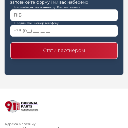
заповнюйте форму і ми вас наберемо
Напишіть, як ми можемо до Вас звертатись
Введіть Ваш номер телефону
Стати партнером
Адреса магазину