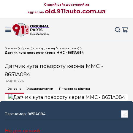
Старий сайт доступний за
old.911auto.com.ua
адресою
Головна
Кузов (інтер'єр, екстер'єр, електрика)
Датчик кута повороту керма MMC - 8651A084
Датчик кута повороту керма MMC -
8651A084
Код: 10226
Основне
Характеристики
Питання та відгуки
Партномер: 8651A084
Не доступний