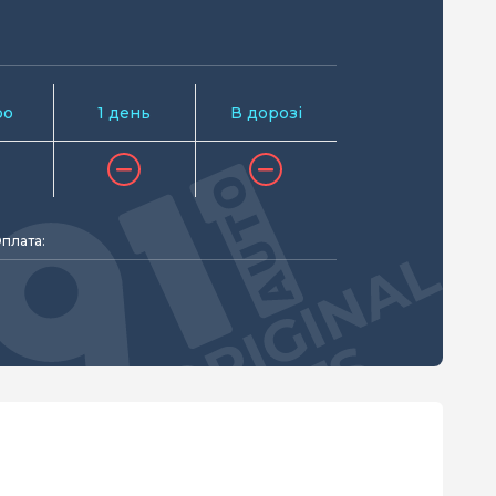
ро
1 день
В дорозі
плата: