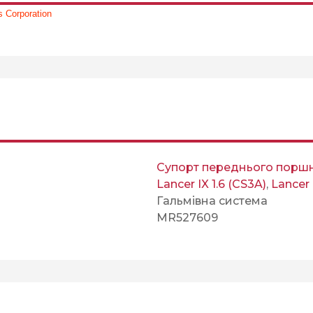
 Corporation
Супорт переднього порш
Lancer IX 1.6 (CS3A)
,
Lancer 
Гальмівна система
MR527609