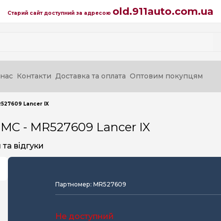
old.911auto.com.ua
Старий сайт доступний за адресою
нас
Контакти
Доставка та оплата
Оптовим покупцям
527609 Lancer IX
MC - MR527609 Lancer IX
та відгуки
Партномер: MR527609
Не доступний