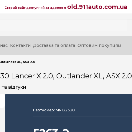
old.911auto.com.ua
Старий сайт доступний за адресою
нас
Контакти
Доставка та оплата
Оптовим покупцям
utlander XL, ASX 2.0
Lancer X 2.0, Outlander XL, ASX 2.0
та відгуки
Партномер: MN132330