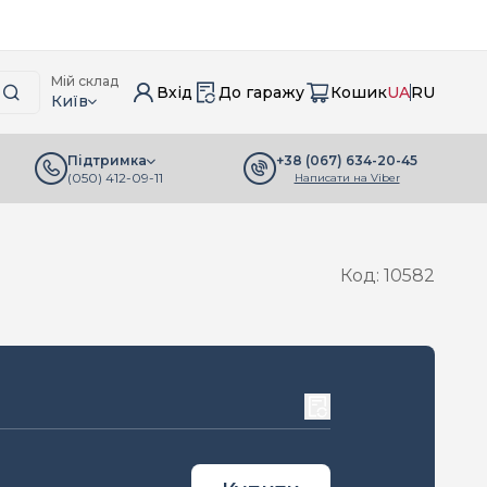
Мій склад
Вхід
До гаражу
Кошик
UA
RU
Київ
+38 (067) 634-20-45
Підтримка
(050) 412-09-11
Написати на Viber
Код: 10582