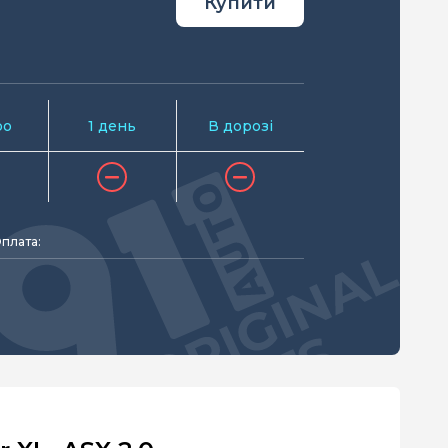
Купити
ро
1 день
В дорозі
плата: