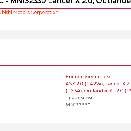
 MN132330 Lancer X 2.0, Outlander
bishi Motors Corporation
Кошик зчеплення
ASX 2.0 (GA2W)
,
Lancer X 2
(CX3A)
,
Outlander XL 2.0 
Трансмісія
MN132330