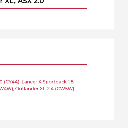
 XL, ASX 2.0
.0 (CY4A)
,
Lancer X Sportback 1.8
(CW4W)
,
Outlander XL 2.4 (CW5W)