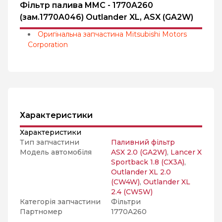
Фільтр палива MMC - 1770A260
(зам.1770A046) Outlander XL, ASX (GA2W)
Оригінальна запчастина Mitsubishi Motors
Corporation
Характеристики
Характеристики
Тип запчастини
Паливний фільтр
Модель автомобіля
ASX 2.0 (GA2W)
,
Lancer X
Sportback 1.8 (CX3A)
,
Outlander XL 2.0
(CW4W)
,
Outlander XL
2.4 (CW5W)
Категорія запчастини
Фільтри
Партномер
1770A260