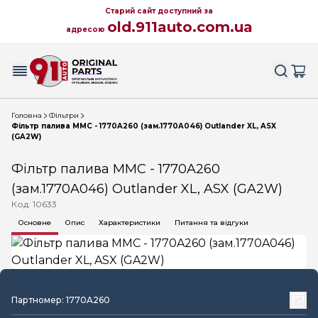
Старий сайт доступний за
old.911auto.com.ua
адресою
Головна
Фільтри
Фільтр палива MMC - 1770A260 (зам.1770A046) Outlander XL, ASX
(GA2W)
Фільтр палива MMC - 1770A260
(зам.1770A046) Outlander XL, ASX (GA2W)
Код: 10633
Основне
Опис
Характеристики
Питання та відгуки
Партномер: 1770A260