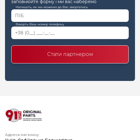
заповнюйте форму і ми вас наберемо
Напишіть, як ми можемо до Вас звертатись
Введіть Ваш номер телефону
Стати партнером
Адреса магазину