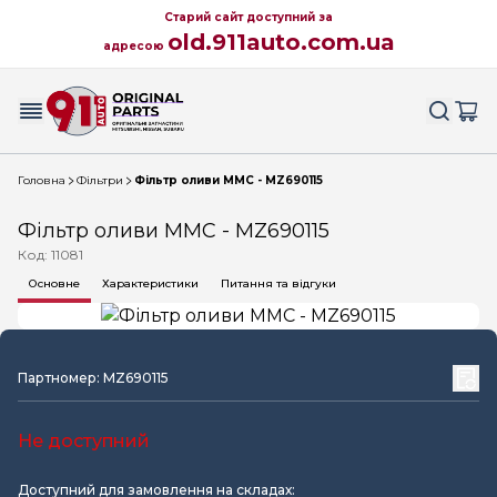
Старий сайт доступний за
old.911auto.com.ua
адресою
Головна
Фільтри
Фільтр оливи MMC - MZ690115
Фільтр оливи MMC - MZ690115
Код: 11081
Основне
Характеристики
Питання та відгуки
Партномер: MZ690115
Не доступний
Доступний для замовлення на складах: