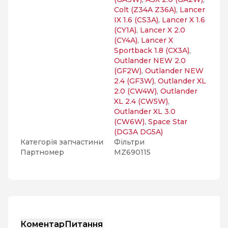
Colt (Z34A Z36A)
,
Lancer
IX 1.6 (CS3A)
,
Lancer X 1.6
(CY1A)
,
Lancer X 2.0
(CY4A)
,
Lancer X
Sportback 1.8 (CX3A)
,
Outlander NEW 2.0
(GF2W)
,
Outlander NEW
2.4 (GF3W)
,
Outlander XL
2.0 (CW4W)
,
Outlander
XL 2.4 (CW5W)
,
Outlander XL 3.0
(CW6W)
,
Space Star
(DG3A DG5A)
Категорія запчастини
Фільтри
Партномер
MZ690115
Коментар
Питання