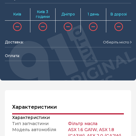
Київ 3
Київ
Дніпро
1 день
В дорозі
години
Доставка:
Оберіть місто
Оплата:
Характеристики
Характеристики
Тип запчастини
Фільтр масла
Модель автомобіля
ASX 1.6 GA1W
,
ASX 1.8
(GA3W)
,
ASX 2.0 (GA2W)
,