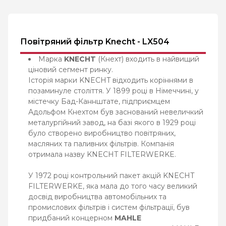
Повітряний фільтр Knecht - LX504
Марка
KNECHT
(Кнехт) входить в найвищий
ціновий сегмент ринку.
Історія марки KNECHT відходить коріннями в
позаминуле століття. У 1899 році в Німеччині, у
містечку Бад-Каннштате, підприємцем
Адольфом Кнехтом був заснований невеличкий
металургійний завод, на базі якого в 1929 році
було створено виробництво повітряних,
масляних та паливних фільтрів. Компанія
отримала назву KNECHT FILTERWERKE.
У 1972 році контрольний пакет акцій KNECHT
FILTERWERKE, яка мала до того часу великий
досвід виробництва автомобільних та
промислових фільтрів і систем фільтрації, був
придбаний концерном
MAHLE