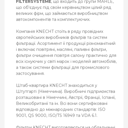
FILTERSYSTEME
, що входить до групи MAHLE,
що об'єднує під своїм керівництвом цілий ряд
великих фірм, що займаються виробництвом
автокомпонентів та комплектуючих.
Компанія KNECHT стоїть в ряду провідних
європейських виробників фільтрів та систем
фільтрації. Асортимент її продукції різноманітний
і включає повітряні, масляні, паливні фільтри,
фільтри очищення повітря салону практично для
всіх існуючих у світі марок і моделей автомобілів,
а також системи фільтрації для промислового
застосування.
Штаб-квартира KNECHT знаходиться у
Штутгарті (Німеччина). Виробничі підприємства
розташовані в Німеччині, Австрії, Франції, Іспанії,
Великобританії та ін. Всі вони сертифіковані
відповідно до міжнародних стандартів: ISO
9001, QS 9000, ISO/TS 16949 та VDA 6.1.
Фільтри KNECHT виготовляються на обладнанні,