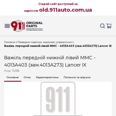
Старий сайт доступний за
old.911auto.com.ua
адресою
Головна
Передня підвіска, кермове управління
Важіль передній нижній лівий MMC - 4013A403 (зам.4013A273) Lancer IX
Важіль передній нижній лівий MMC -
4013A403 (зам.4013A273) Lancer IX
Код: 11258
Основне
Опис
Характеристики
Питання та відгуки