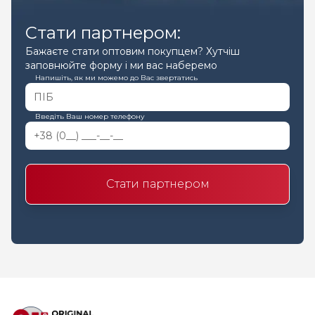
Стати партнером:
Бажаєте стати оптовим покупцем? Хутчіш
заповнюйте форму і ми вас наберемо
Напишіть, як ми можемо до Вас звертатись
Введіть Ваш номер телефону
Стати партнером