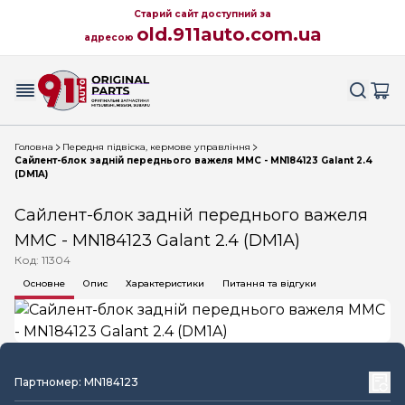
Старий сайт доступний за
old.911auto.com.ua
адресою
Головна
Передня підвіска, кермове управління
Сайлент-блок задній переднього важеля MMC - MN184123 Galant 2.4
(DM1A)
Сайлент-блок задній переднього важеля
MMC - MN184123 Galant 2.4 (DM1A)
Код: 11304
Основне
Опис
Характеристики
Питання та відгуки
Партномер: MN184123