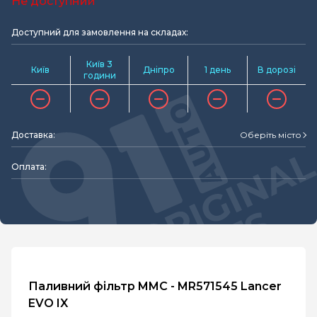
Не доступний
Доступний для замовлення на складах:
Київ 3
Київ
Дніпро
1 день
В дорозі
години
Доставка:
Оберіть місто
Оплата:
Паливний фільтр MMC - MR571545 Lancer
EVO IX