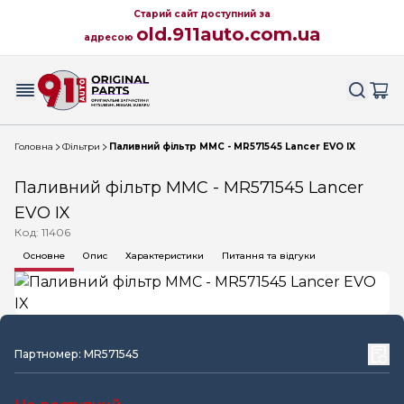
Старий сайт доступний за
old.911auto.com.ua
адресою
Головна
Фільтри
Паливний фільтр MMC - MR571545 Lancer EVO IX
Паливний фільтр MMC - MR571545 Lancer
EVO IX
Код: 11406
Основне
Опис
Характеристики
Питання та відгуки
Партномер: MR571545