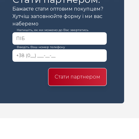
Бажаєте стати оптовим покупцем?
Хутчіш заповнюйте форму і ми вас
наберемо
Напишіть, як ми можемо до Вас звертатись
Введіть Ваш номер телефону
Стати партнером