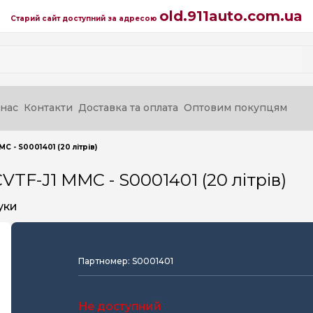
old.911auto.com.ua
Старий сайт доступний за адресою
нас
Контакти
Доставка та оплата
Оптовим покупцям
C - S0001401 (20 літрів)
TF-J1 MMC - S0001401 (20 літрів)
уки
Партномер: S0001401
Не доступний