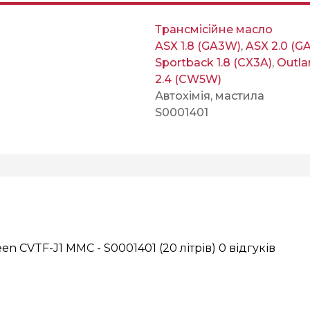
Трансмісійне масло
ASX 1.8 (GA3W)
,
ASX 2.0 (G
Sportback 1.8 (CX3A)
,
Outla
2.4 (CW5W)
Автохімія, мастила
S0001401
en CVTF-J1 MMC - S0001401 (20 літрів)
0 відгуків