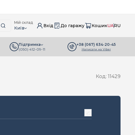
Мій склад
Вхід
До гаражу
Кошик
UA
RU
Київ
+38 (067) 634-20-45
Підтримка
(050) 412-09-11
Написати на Viber
Код: 11429