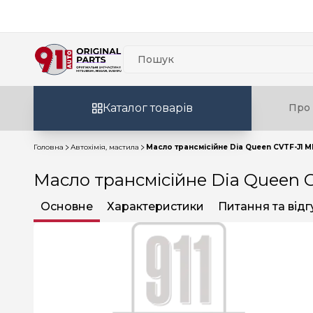
Каталог товарів
Про 
Головна
Автохімія, мастила
Масло трансмісійне Dia Queen CVTF-J1 MM
Масло трансмісійне Dia Queen CV
Основне
Характеристики
Питання та відг