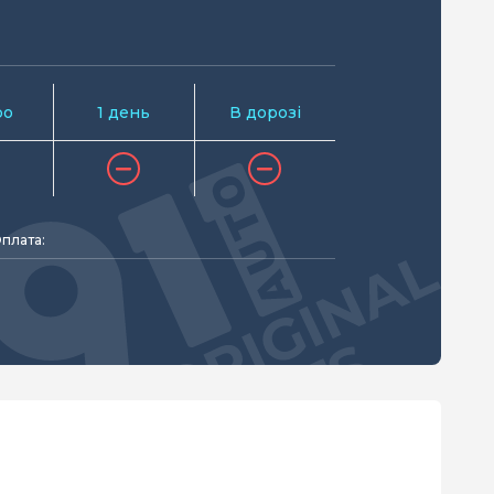
ро
1 день
В дорозі
плата: