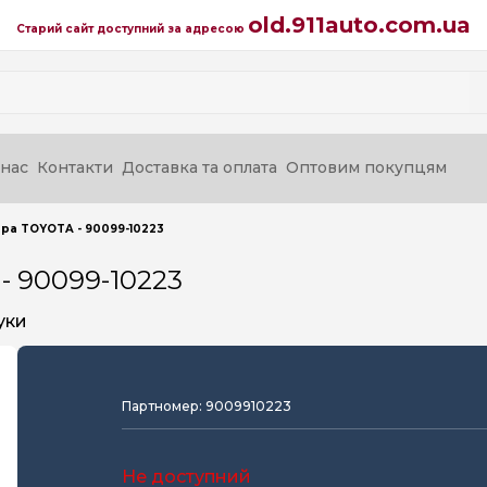
old.911auto.com.ua
Старий сайт доступний за адресою
нас
Контакти
Доставка та оплата
Оптовим покупцям
ра TOYOTA - 90099-10223
- 90099-10223
уки
Партномер: 9009910223
Не доступний