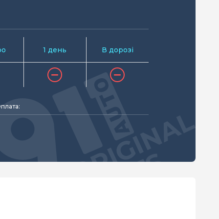
ро
1 день
В дорозі
плата: