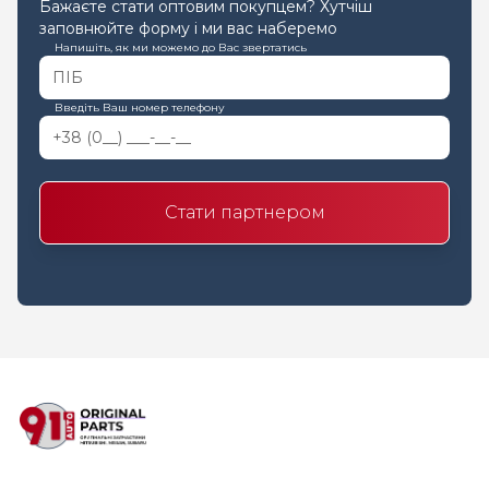
Бажаєте стати оптовим покупцем? Хутчіш
заповнюйте форму і ми вас наберемо
Напишіть, як ми можемо до Вас звертатись
Введіть Ваш номер телефону
Стати партнером