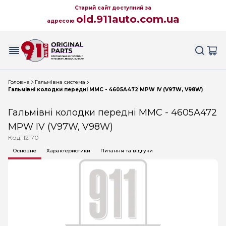
Старий сайт доступний за
old.911auto.com.ua
адресою
Головна
Гальмівна система
Гальмівні колодки передні MMC - 4605A472 MPW IV (V97W, V98W)
Гальмівні колодки передні MMC - 4605A472
MPW IV (V97W, V98W)
Код: 12170
Основне
Характеристики
Питання та відгуки