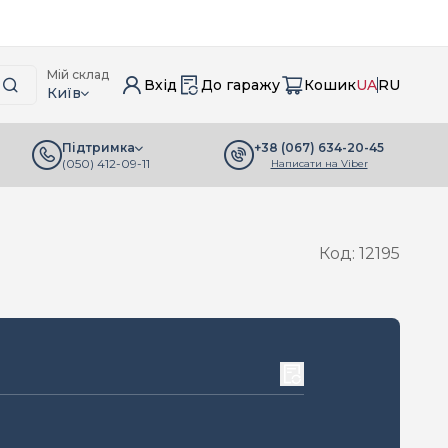
Мій склад
Вхід
До гаражу
Кошик
UA
RU
Київ
+38 (067) 634-20-45
Підтримка
(050) 412-09-11
Написати на Viber
Код: 12195