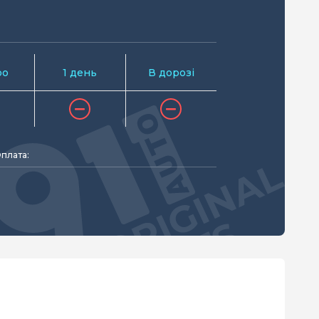
ро
1 день
В дорозі
плата: