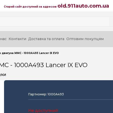
old.911auto.com.ua
Старий сайт доступний за адресою
нас
Контакти
Доставка та оплата
Оптовим покупцям
 двигуна MMC - 1000A493 Lancer IX EVO
C - 1000A493 Lancer IX EVO
уки
Партномер: 1000A493
Не доступний