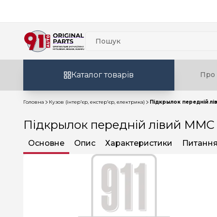
Каталог товарів
Про 
Головна
Кузов (інтер'єр, екстер'єр, електрика)
Підкрылок передній лі
Підкрылок передній лівий MMC 
Основне
Опис
Характеристики
Питання 