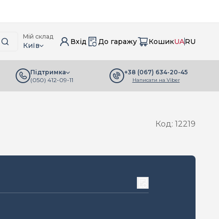
Мій склад
Вхід
До гаражу
Кошик
UA
RU
Київ
+38 (067) 634-20-45
Підтримка
(050) 412-09-11
Написати на Viber
Код: 12219