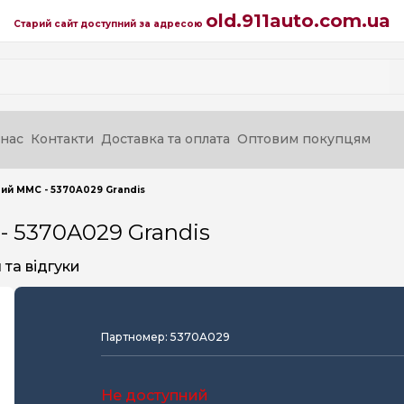
old.911auto.com.ua
Старий сайт доступний за адресою
нас
Контакти
Доставка та оплата
Оптовим покупцям
вий MMC - 5370A029 Grandis
- 5370A029 Grandis
та відгуки
Партномер: 5370A029
Не доступний