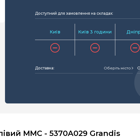
Доступний для замовлення на складах:
Київ
Київ 3 години
Дніп
Доставка:
Оберіть місто
О
івий MMC - 5370A029 Grandis