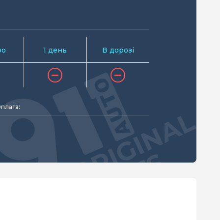
ро
1 день
В дорозі
плата: