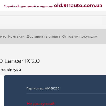
old.911auto.com.ua
Старий сайт доступний за адресою
нас
Контакти
Доставка та оплата
Оптовим покупцям
Lancer IX 2.0
та відгуки
Партномер: MN168250
Не доступний