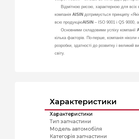
Відмітною рисою, характерною для всіх видів
компанія
AISIN
дотримується принципу «Якіст
всю продукцію
AISIN
– ISO 9001 і QS 9000, а
Основними складовими успіху компанії
A
кілька факторів. По-перше, компанія ніколи 
розробки, здатності до розвитку і великий 
світу.
Характеристики
Характеристики
Тип запчастини
Модель автомобіля
Категорія запчастини