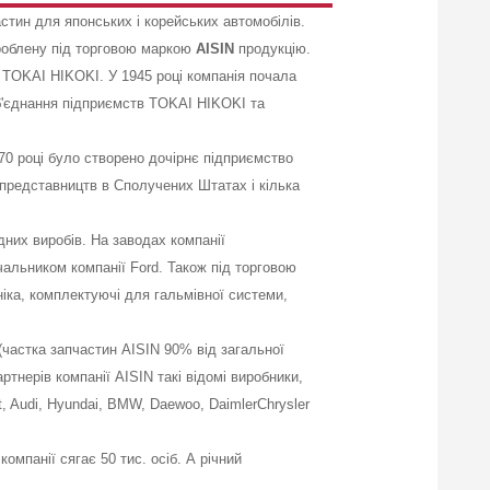
стин для японських і корейських автомобілів.
ироблену під торговою маркою
AISIN
продукцію.
в TOKAI HIKOKI. У 1945 році компанія почала
об'єднання підприємств TOKAI HIKOKI та
0 році було створено дочірнє підприємство
0 представництв в Сполучених Штатах і кілька
них виробів. На заводах компанії
альником компанії Ford. Також під торговою
ніка, комплектуючі для гальмівної системи,
частка запчастин AISIN 90% від загальної
нерів компанії AISIN такі відомі виробники,
lt, Audi, Hyundai, BMW, Daewoo, DaimlerChrysler
компанії сягає 50 тис. осіб. А річний