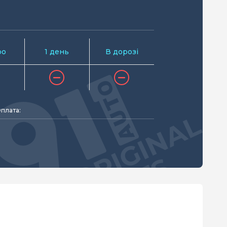
ро
1 день
В дорозі
плата: