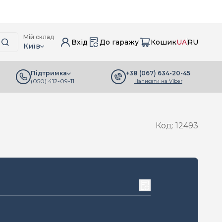
Мій склад
Вхід
До гаражу
Кошик
UA
RU
Київ
+38 (067) 634-20-45
Підтримка
(050) 412-09-11
Написати на Viber
Код: 12493