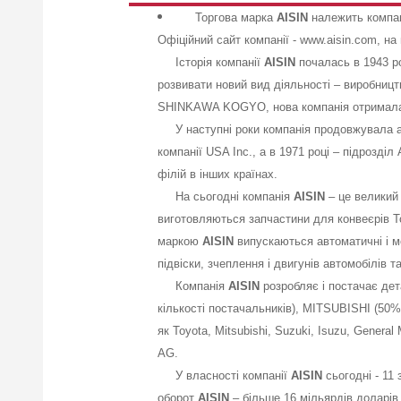
Торгова марка
AISIN
належить компа
Офіційний сайт компанії -
www.aisin.com
, на
Історія компанії
AISIN
почалась в 1943 ро
розвивати новий вид діяльності – виробниц
SHINKAWA KOGYO, нова компанія отримала с
У наступні роки компанія продовжувала акт
компанії USA Inc., а в 1971 році – підрозд
філій в інших країнах.
На сьогодні компанія
AISIN
– це великий 
виготовляються запчастини для конвеєрів T
маркою
AISIN
випускаються автоматичні і ме
підвіски, зчеплення і двигунів автомобілів т
Компанія
AISIN
розробляє і постачає дет
кількості постачальників), MITSUBISHI (50%
як Toyota, Mitsubishi, Suzuki, Isuzu, Genera
AG.
У власності компанії
AISIN
сьогодні - 11 
оборот
AISIN
– більше 16 мільярдів доларів