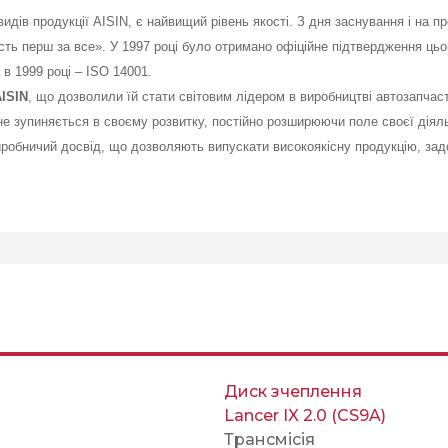
 продукції AISIN, є найвищий рівень якості. З дня заснування і на протя
ь перш за все». У 1997 році було отримано офіційне підтвердження цьому
 в 1999 році – ISO 14001.
ISIN
, що дозволили їй стати світовим лідером в виробництві автозапчаст
не зупиняється в своєму розвитку, постійно розширюючи поле своєї діяльн
виробничий досвід, що дозволяють випускати високоякісну продукцію, зад
Диск зчеплення
Lancer IX 2.0 (CS9A)
Трансмісія