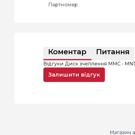
Партномер
Коментар
Питання
Відгуки Диск зчеплення MMC - MN16
Залишити відгук
Магазин а