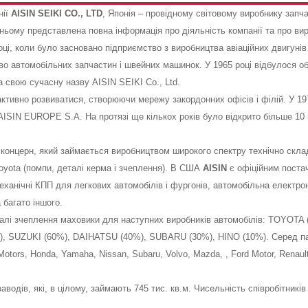
нії
AISIN SEIKI CO., LTD
, Японія – провідному світовому виробнику запча
 ньому представлена повна інформація про діяльність компанії та про в
ці, коли було засновано підприємство з виробництва авіаційних двигуні
тво автомобільних запчастин і швейних машинок. У 1965 році відбулося 
вою сучасну назву AISIN SEIKI Co., Ltd.
ивно розвиватися, створюючи мережу закордонних офісів і філій. У 197
іл AISIN EUROPE S.A. На протязі ще кількох років було відкрито більше 1
концерн, який займається виробництвом широкого спектру технічно склад
oyota (помпи, деталі керма і зчеплення). В США
AISIN
є офіційним постач
ханічні КПП для легкових автомобілів і фургонів, автомобільна електро
а багато іншого.
алі зчеплення маховики для наступних виробників автомобілів: TOYOTA (
), SUZUKI (60%), DAIHATSU (40%), SUBARU (30%), HINO (10%). Серед парт
l Motors, Honda, Yamaha, Nissan, Subaru, Volvo, Mazda, , Ford Motor, Renau
заводів, які, в цілому, займають 745 тис. кв.м. Чисельність співробітників 
.