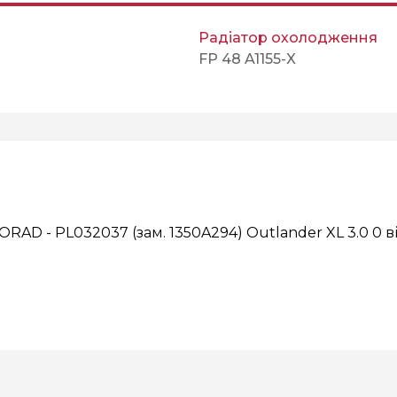
Радіатор охолодження
FP 48 A1155-X
RAD - PL032037 (зам. 1350A294) Outlander XL 3.0
0 в