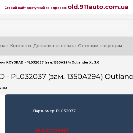
old.911auto.com.ua
Старий сайт доступний за адресою
нас
Контакти
Доставка та оплата
Оптовим покупцям
ня KOYORAD - PL032037 (зам. 1350A294) Outlander XL 3.0
 PL032037 (зам. 1350A294) Outlande
уки
Партномер: PL032037
Не доступний