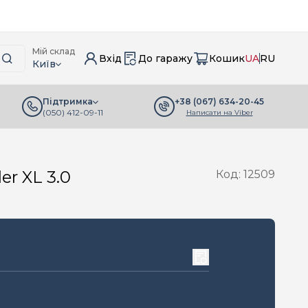
Мій склад
Вхід
До гаражу
Кошик
UA
RU
Київ
+38 (067) 634-20-45
Підтримка
(050) 412-09-11
Написати на Viber
r XL 3.0
Код: 12509