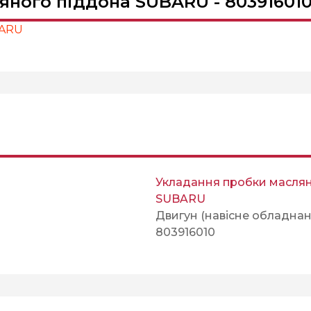
яного піддона SUBARU - 80391601
BARU
Укладання пробки маслян
SUBARU
Двигун (навісне обладнан
803916010