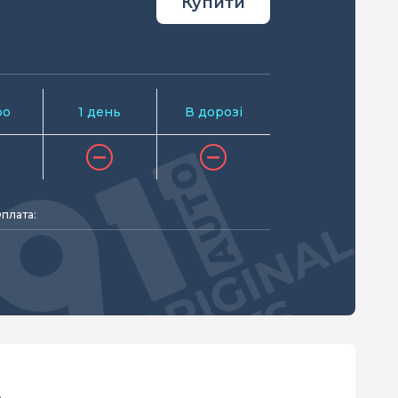
Купити
ро
1 день
В дорозі
плата: