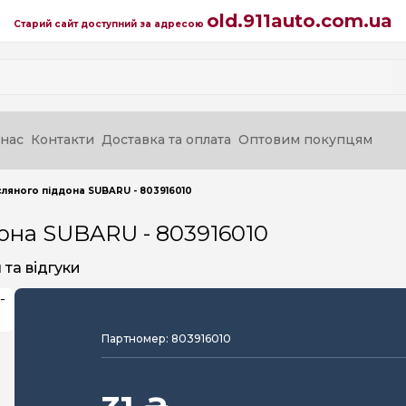
old.911auto.com.ua
Старий сайт доступний за адресою
нас
Контакти
Доставка та оплата
Оптовим покупцям
ляного піддона SUBARU - 803916010
она SUBARU - 803916010
та відгуки
Партномер: 803916010