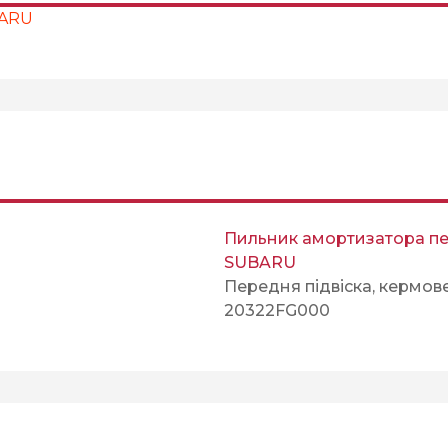
BARU
Пильник амортизатора п
SUBARU
Передня підвіска, кермов
20322FG000