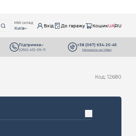
Мій склад
Вхід
До гаражу
Кошик
UA
RU
Київ
+38 (067) 634-20-45
Підтримка
(050) 412-09-11
Написати на Viber
Код: 12680