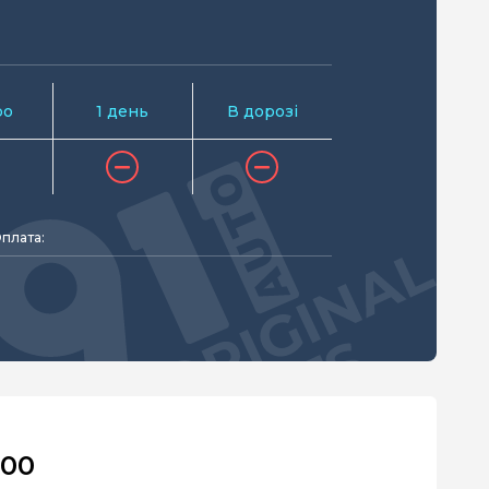
ро
1 день
В дорозі
плата:
000