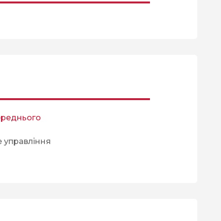
ереднього
е управління