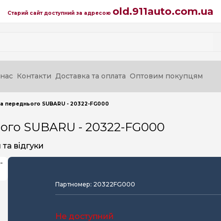
old.911auto.com.ua
Старий сайт доступний за адресою
нас
Контакти
Доставка та оплата
Оптовим покупцям
а переднього SUBARU - 20322-FG000
ого SUBARU - 20322-FG000
та відгуки
Партномер: 20322FG000
Не доступний