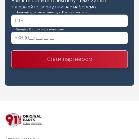
Бажаєте стати оптовим покупцем? Хутчіш
заповнюйте форму і ми вас наберемо
Напишіть, як ми можемо до Вас звертатись
Введіть Ваш номер телефону
Стати партнером
Адреса магазину