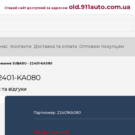
old.911auto.com.ua
Старий сайт доступний за адресою
нас
Контакти
Доставка та оплата
Оптовим покупцям
ювання SUBARU - 22401-KA080
2401-KA080
та відгуки
Партномер: 22401KA080
Не доступний