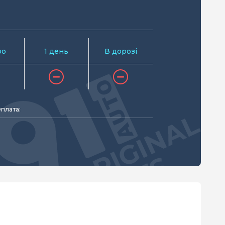
ро
1 день
В дорозі
плата: