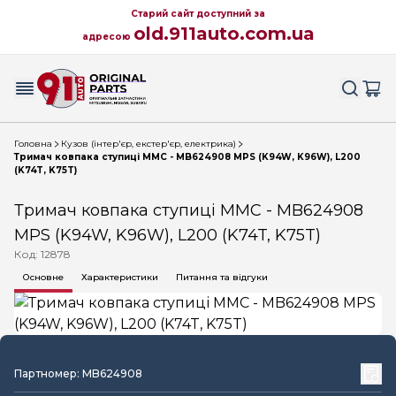
Старий сайт доступний за
old.911auto.com.ua
адресою
Головна
Кузов (інтер'єр, екстер'єр, електрика)
Тримач ковпака ступиці MMC - MB624908 MPS (K94W, K96W), L200
(K74T, K75T)
Тримач ковпака ступиці MMC - MB624908
MPS (K94W, K96W), L200 (K74T, K75T)
Код: 12878
Основне
Характеристики
Питання та відгуки
Партномер: MB624908