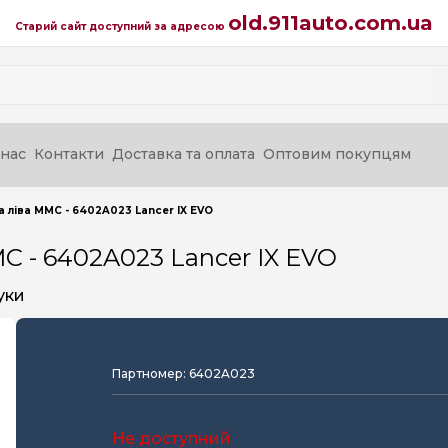
old.911auto.com.ua
Старий сайт доступний за адресою
нас
Контакти
Доставка та оплата
Оптовим покупцям
а ліва MMC - 6402A023 Lancer IX EVO
MC - 6402A023 Lancer IX EVO
уки
Партномер: 6402A023
Не доступний