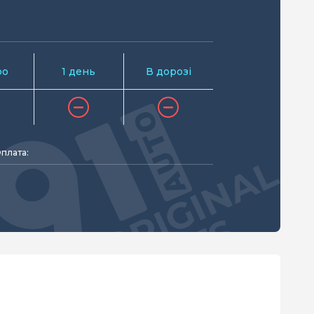
ро
1 день
В дорозі
плата: