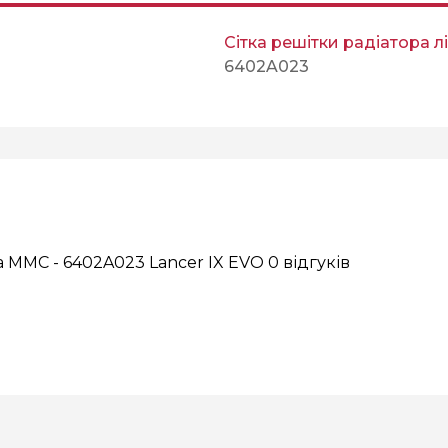
Сітка решітки радіатора л
6402A023
ва MMC - 6402A023 Lancer IX EVO
0 відгуків