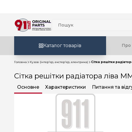
Каталог товарів
Про 
Головна
Кузов (інтер'єр, екстер'єр, електрика)
Сітка решітки радіатор
Сітка решітки радіатора ліва M
Основне
Характеристики
Питання та відг