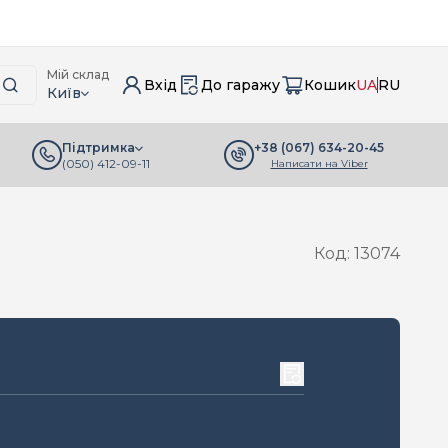
Мій склад
Вхід
До гаражу
Кошик
UA
RU
Київ
+38 (067) 634-20-45
Підтримка
(050) 412-09-11
Написати на Viber
Код: 13074