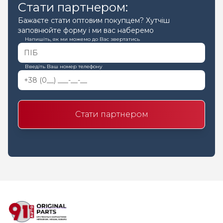
Стати партнером:
Бажаєте стати оптовим покупцем? Хутчіш
заповнюйте форму і ми вас наберемо
Напишіть, як ми можемо до Вас звертатись
Введіть Ваш номер телефону
Стати партнером