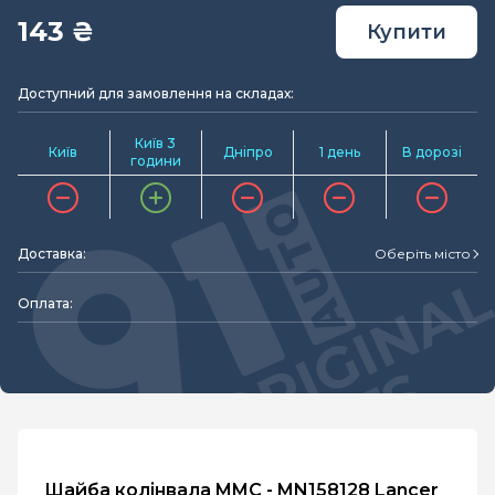
143 ₴
Купити
Доступний для замовлення на складах:
Київ 3
Київ
Дніпро
1 день
В дорозі
години
Доставка:
Оберіть місто
Оплата:
Шайба колінвала MMC - MN158128 Lancer