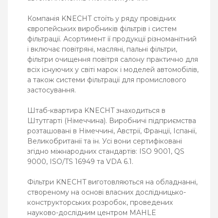
Компанія KNECHT стоїть у ряду провідних
європейських виробників фільтрів і систем
фільтрації. Асортимент її продукції різноманітний
і включає повітряні, масляні, пальні фільтри,
фільтри очищення повітря салону практично для
всіх існуючих у світі марок і моделей автомобілів,
а також системи фільтрації для промислового
застосування.
Штаб-квартира KNECHT знаходиться в
Штутгарті (Німеччина). Виробничі підприємства
розташовані в Німеччині, Австрії, Франції, Іспанії,
Великобританії та ін. Усі вони сертифіковані
згідно міжнародних стандартів: ISO 9001, QS
9000, ISO/TS 16949 та VDA 6.1.
Фільтри KNECHT виготовляються на обладнанні,
створеному на основі власних дослідницько-
конструкторських розробок, проведених
науково-дослідним центром MAHLE