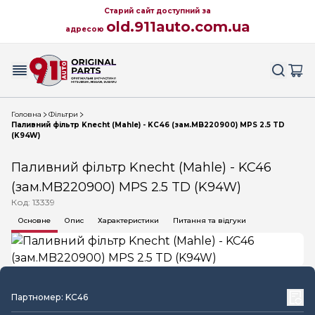
Старий сайт доступний за
old.911auto.com.ua
адресою
Головна
Фільтри
Паливний фільтр Knecht (Mahle) - KC46 (зам.MB220900) MPS 2.5 TD
(K94W)
Паливний фільтр Knecht (Mahle) - KC46
(зам.MB220900) MPS 2.5 TD (K94W)
Код: 13339
Основне
Опис
Характеристики
Питання та відгуки
Партномер: KC46