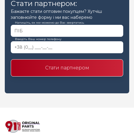
Стати партнером:
Бажаєте стати оптовим покупцем? Хутчіш
заповнюйте форму і ми вас наберемо
Напишіть, як ми можемо до Вас звертатись
Введіть Ваш номер телефону
Стати партнером