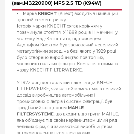
(зам.MB220900) MPS 2.5 TD (K94W)
Марка
KNECHT
(Кнехт) входить в найвищий
ціновий сегмент ринку.
Історія марки KNECHT сягає корінням у
позаминуле століття. У 1899 році в Німеччині, у
містечку Бад-Каннштате, підприємцем
Адольфом Кнехтом був заснований невеликий
металургійний завод, на базі якого у 1929 році
було створено виробництво повітряних,
масляних і пальних фільтрів. Компанія отримала
назву KNECHT FILTERWERKE.
У 1972 році контрольний пакет акцій KNECHT
FILTERWERKE, яка на той момент мала великий
досвід виробництва автомобільних і
промислових фільтрів і систем фільтрації, був
придбаний концерном
MAHLE
FILTERSYSTEME
, що входить до групи MAHLE,
яка об'єднує під своїм керівництвом цілий ряд
великих фірм, які займаються виробництвом
автокомпонентів і комплектуючих.