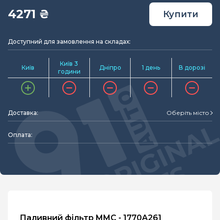
4271 ₴
Купити
Доступний для замовлення на складах:
Київ 3
Київ
Дніпро
1 день
В дорозі
години
Доставка:
Оберіть місто
Оплата:
Паливний фільтр MMC - 1770A261