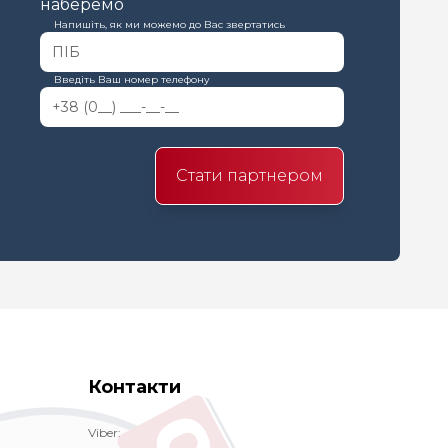
наберемо
Напишіть, як ми можемо до Вас звертатись
Введіть Ваш номер телефону
Стати партнером
Контакти
Viber: