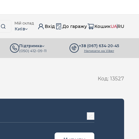
Мій склад
Вхід
До гаражу
Кошик
UA
RU
Київ
+38 (067) 634-20-45
Підтримка
(050) 412-09-11
Написати на Viber
Код: 13527