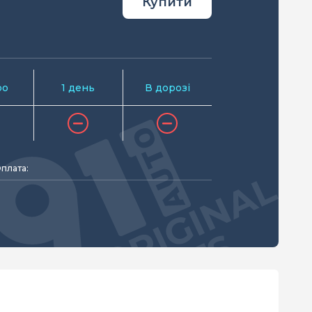
Купити
ро
1 день
В дорозі
плата: