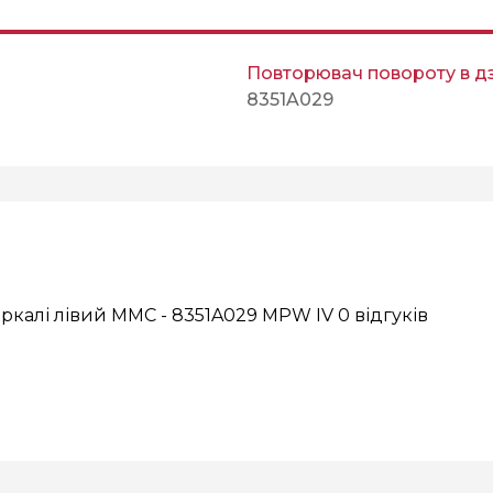
Повторювач повороту в дз
8351A029
еркалі лівий MMC - 8351A029 MPW IV
0 відгуків