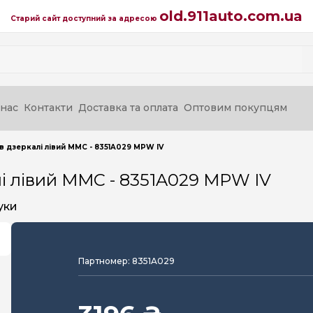
old.911auto.com.ua
Старий сайт доступний за адресою
нас
Контакти
Доставка та оплата
Оптовим покупцям
 дзеркалі лівий MMC - 8351A029 MPW IV
і лівий MMC - 8351A029 MPW IV
уки
Партномер: 8351A029